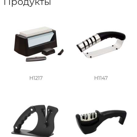
Продукты
H1217
H1147