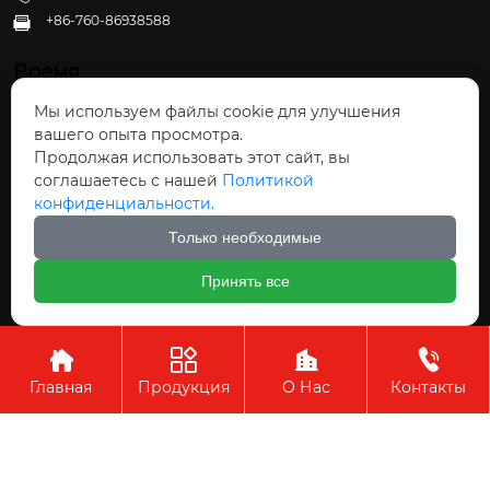
+86-760-86938588

Время
Мы используем файлы cookie для улучшения
Пн - Пт: 09:30 - 22:00
вашего опыта просмотра.
Сб - Вс: 10:00 - 22:30
Продолжая использовать этот сайт, вы
соглашаетесь с нашей
Политикой
конфиденциальности.
Только необходимые
Авторское право©ООО Чжуншань Хайвэй
Принять все
Кухонные Принадлежности




Главная
Продукция
О Нас
Контакты