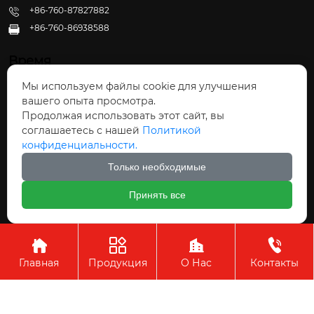
+86-760-87827882
+86-760-86938588

Время
Мы используем файлы cookie для улучшения
Пн - Пт: 09:30 - 22:00
вашего опыта просмотра.
Сб - Вс: 10:00 - 22:30
Продолжая использовать этот сайт, вы
соглашаетесь с нашей
Политикой
конфиденциальности.
Только необходимые
Авторское право©ООО Чжуншань Хайвэй
Принять все
Кухонные Принадлежности




Главная
Продукция
О Нас
Контакты