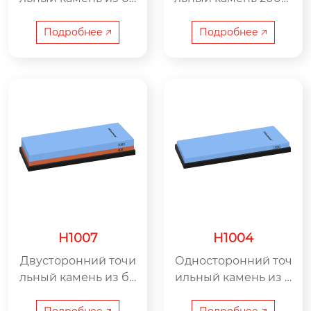
лого корунда 3000/
5000 грит H1012 – дв
8000 грит H1013 —
ойное применение,
Подробнее 🡥
Подробнее 🡥
мастер профессион
профессиональное
альной полировки
решение для ухода
лезвий
за лезвиями
H1007
H1004
Двусторонний точи
Односторонний точ
льный камень из бе
ильный камень из б
лого корунда 400/10
елого корунда 1000
00 грит H1007 – дво
грит H1004 – профе
Подробнее 🡥
Подробнее 🡥