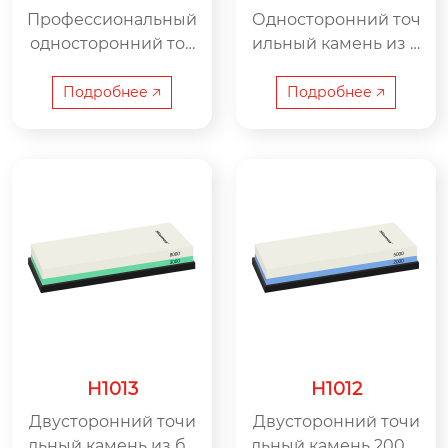
Профессиональный
Односторонний точ
односторонний точ
ильный камень из б
ильный камень 300
елого корунда 400 г
0 грит H1017 – точно
рит H1015 – точность
Подробнее 🡥
Подробнее 🡥
сть заточки, выбор
заточки, выбор мас
мастеров
теров
H1013
H1012
Двусторонний точи
Двусторонний точи
льный камень из бе
льный камень 2000/