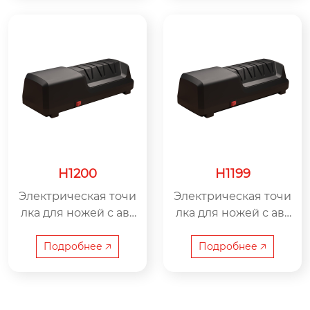
гий и современног
о дизайна
H1200
H1199
Электрическая точи
Электрическая точи
лка для ножей с авт
лка для ножей с авт
оматической регул
оматической регул
ировкой угла H1200
ировкой угла H1199
Подробнее 🡥
Подробнее 🡥
– сертификация CE.
– сертификация CE.
Быстрая заточка в о
Быстрая заточка в о
дно нажатие.
дно нажатие.