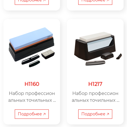
йное применение,
ссиональное решен
профессиональное
ие для восстановле
решение для ухода
ния лезвий
за лезвиями
H1160
H1217
Набор профессион
Набор профессион
альных точильных к
альных точильных к
амней H1160 – идеал
амней H1217 — точн
ьное сочетание тра
ость и забота о лезв
Подробнее 🡥
Подробнее 🡥
диционных техноло
ии, выбор мастеров