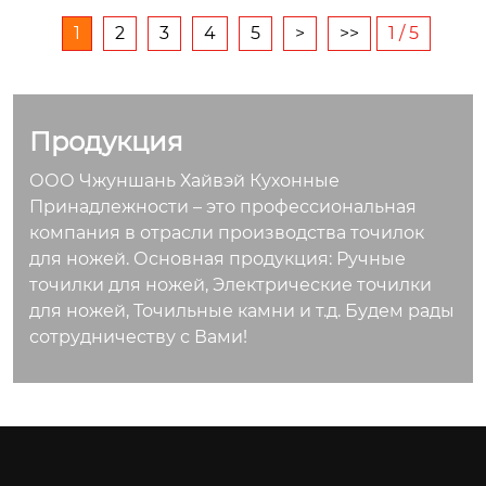
1
2
3
4
5
>
>>
1 / 5
Продукция
ООО Чжуншань Хайвэй Кухонные
Принадлежности – это профессиональная
компания в отрасли производства точилок
для ножей. Основная продукция: Ручные
точилки для ножей, Электрические точилки
для ножей, Точильные камни и т.д. Будем рады
сотрудничеству с Вами!