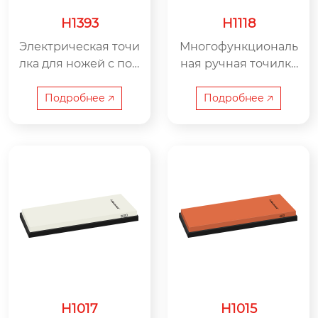
H1393
H1118
Электрическая точи
Многофункциональ
лка для ножей с пор
ная ручная точилка
том для зарядки US
для ножей H1118 для
B Type-C и встроен
активного отдыха –
Подробнее 🡥
Подробнее 🡥
ным литиевым акку
сертификат LFGB (Г
мулятором; мощнос
ермания), эксперт п
ть: 12 Вт; номинальн
о уходу за лезвиями
ое напряжение: 3,7
в полевых условиях
В.
H1017
H1015