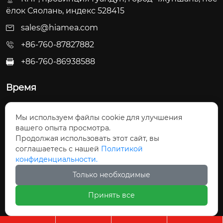
ёлок Сяолань, индекс 528415
sales@hiamea.com
+86-760-87827882
+86-760-86938588

Время
Пн - Пт: 09:30 - 22:00
Мы используем файлы cookie для улучшения
Сб - Вс: 10:00 - 22:30
вашего опыта просмотра.
Продолжая использовать этот сайт, вы
соглашаетесь с нашей
Политикой
конфиденциальности.
Только необходимые
Авторское право©ООО Чжуншань Хайвэй
Принять все
Кухонные Принадлежности