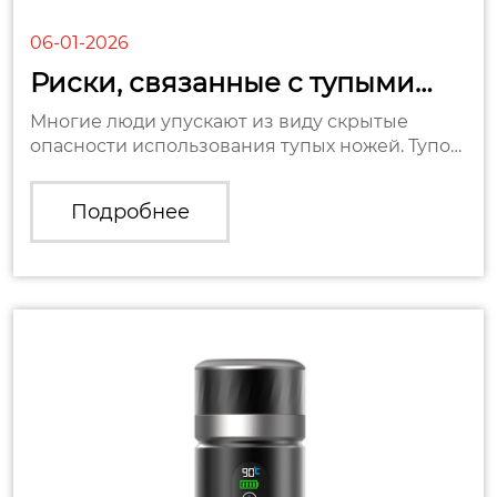
06-01-2026
Риски, связанные с тупыми
ножами, и правильные ...
Многие люди упускают из виду скрытые
опасности использования тупых ножей. Тупое
лезвие требует дополнительных усилий при
резке, из-за чего нож легк...
Подробнее