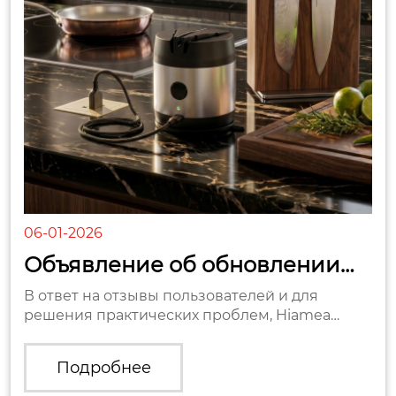
06-01-2026
Объявление об обновлении
продукта | Оптимизиров...
В ответ на отзывы пользователей и для
решения практических проблем, Hiamea
Многофункциональная электрическая
точилка для ножей на присосках претерп...
Подробнее