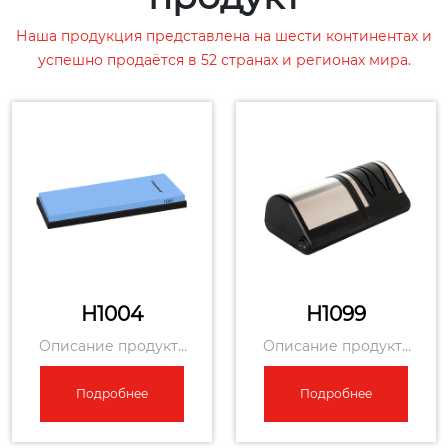
Наша продукция представлена на шести континентах и
успешно продаётся в 52 странах и регионах мира.
H1004
H1099
Описание продукта
Описание продукта
Односторонний точи
Электрическая точил
льный камень из бел
ка для ножей с автом
Подробнее
Подробнее
ого корунда 1000 гри
атической регулиро
т H1004 – про...
вкой угла H1099 ...