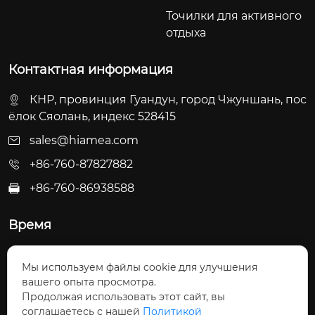
Точилки для активного
отдыха
Контактная информация
КНР, провинция Гуандун, город Чжуншань, пос
ёлок Сяолань, индекс 528415
sales@hiamea.com
+86-760-87827882
+86-760-86938588

Время
Пн - Пт: 09:30 - 22:00
Мы используем файлы cookie для улучшения
Сб - Вс: 10:00 - 22:30
вашего опыта просмотра.
Продолжая использовать этот сайт, вы
соглашаетесь с нашей
Политикой