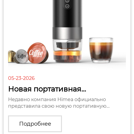
05-23-2026
Новая портативная
электрическая кофемашина «3
Недавно компания Himea официально
в...
представила свою новую портативную
электрическую кофемашину «3 в 1» , главными
преимуществами которой являются ун...
Подробнее