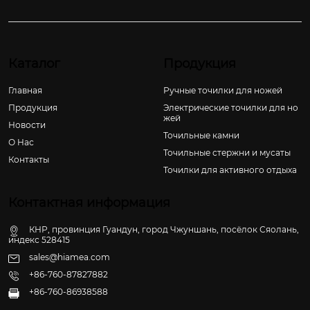
Каталог
Продукция
Главная
Ручные точилки для ножей
Продукция
Электрические точилки для но
жей
Новости
Точильные камни
О Hас
Точильные стержни и мусаты
Контакты
Точилки для активного отдыха
Контактная информация
КНР, провинция Гуандун, город Чжуншань, посёлок Сяолань,
индекс 528415
sales@hiamea.com
+86-760-87827882
+86-760-86938588
