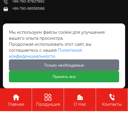
+86-760-87827882
+86-760-86938588

Время
Мы используем файлы cookie для улучшения
Пн - Пт: 09:30 - 22:00
вашего опыта просмотра.
Сб - Вс: 10:00 - 22:30
Продолжая использовать этот сайт, вы
соглашаетесь с нашей
Политикой
конфиденциальности.
Только необходимые
Авторское право©ООО Чжуншань Хайвэй
Принять все
Кухонные Принадлежности




Главная
Продукция
О Нас
Контакты