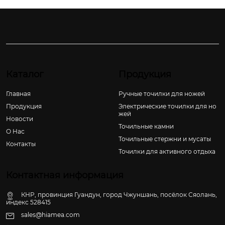
Каталог
Продукция
Главная
Ручные точилки для ножей
Продукция
Электрические точилки для но
жей
Новости
Точильные камни
О Hас
Точильные стержни и мусаты
Контакты
Точилки для активного отдыха
Контактная информация
КНР, провинция Гуандун, город Чжуншань, посёлок Сяолань,
индекс 528415
sales@hiamea.com