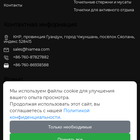
Точильные стержни и мусаты
Контакты
Точилки для активного отдыха
Контактная информация
КНР, провинция Гуандун, город Чжуншань, посёлок Сяолань,
индекс 528415
sales@hiamea.com
+86-760-87827882
+86-760-86938588

Время
Мы используем файлы cookie для улучшения
Пн - Пт: 09:30 - 22:00
вашего опыта просмотра.
Сб - Вс: 10:00 - 22:30
Продолжая использовать этот сайт, вы
соглашаетесь с нашей
Политикой
конфиденциальности.
Только необходимые
Авторское право©ООО Чжуншань Хайвэй
Принять все