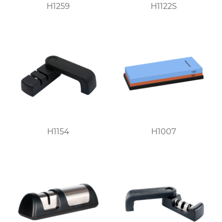
H1259
H1122S
H1154
H1007