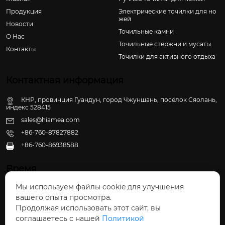
Продукция
Электрические точилки для но
жей
Новости
Точильные камни
О Hас
Точильные стержни и мусаты
Контакты
Точилки для активного отдыха
Контактная информация
КНР, провинция Гуандун, город Чжуншань, посёлок Сяолань,
индекс 528415
sales@hiamea.com
+86-760-87827882
+86-760-86938588

Время
Мы используем файлы cookie для улучшения
Пн - Пт: 09:30 - 22:00
вашего опыта просмотра.
Сб - Вс: 10:00 - 22:30
Продолжая использовать этот сайт, вы
соглашаетесь с нашей
Политикой