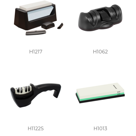
H1217
H1062
H1122S
H1013