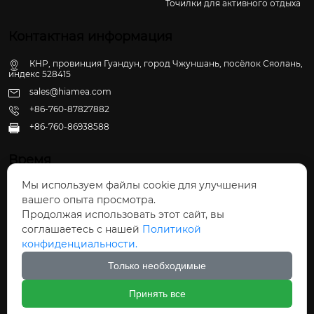
Точилки для активного отдыха
Контактная информация
КНР, провинция Гуандун, город Чжуншань, посёлок Сяолань,
индекс 528415
sales@hiamea.com
+86-760-87827882
+86-760-86938588

Время
Мы используем файлы cookie для улучшения
Пн - Пт: 09:30 - 22:00
вашего опыта просмотра.
Сб - Вс: 10:00 - 22:30
Продолжая использовать этот сайт, вы
соглашаетесь с нашей
Политикой
конфиденциальности.
Только необходимые
Авторское право©ООО Чжуншань Хайвэй
Принять все
Кухонные Принадлежности