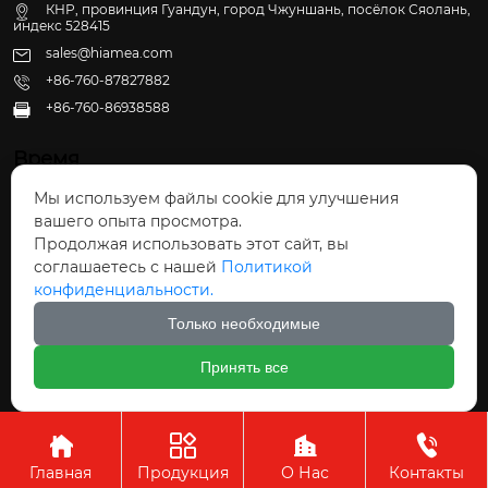
КНР, провинция Гуандун, город Чжуншань, посёлок Сяолань,
индекс 528415
sales@hiamea.com
+86-760-87827882
+86-760-86938588

Время
Мы используем файлы cookie для улучшения
Пн - Пт: 09:30 - 22:00
вашего опыта просмотра.
Сб - Вс: 10:00 - 22:30
Продолжая использовать этот сайт, вы
соглашаетесь с нашей
Политикой
конфиденциальности.
Только необходимые
Авторское право©ООО Чжуншань Хайвэй
Принять все
Кухонные Принадлежности




Главная
Продукция
О Нас
Контакты