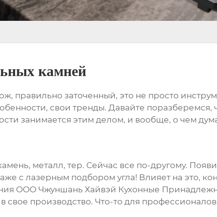
льных камней
ж, правильно заточенный, это не просто инструме
собенности, свои тренды. Давайте поразберемся, 
и занимается этим делом, и вообще, о чем дума
камень, металл, тер. Сейчас все по-другому. Поя
же с лазерным подбором угла! Влияет на это, кон
ния ООО Чжуншань Хайвэй Кухонные Принадлежнос
 свое производство. Что-то для профессионалов, ч