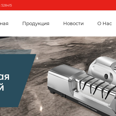
 528415
вная
Продукция
Новости
О Hас