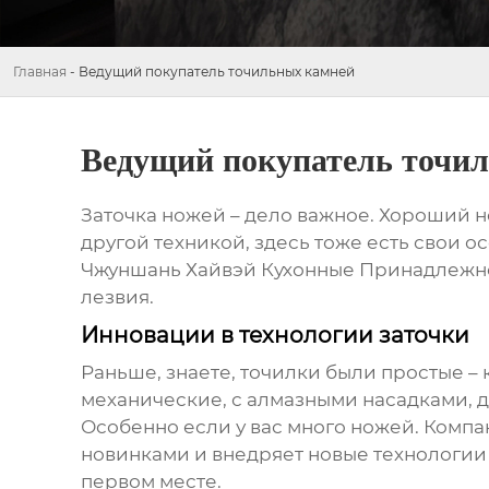
Главная
-
Ведущий покупатель точильных камней
Ведущий покупатель точи
Заточка ножей – дело важное. Хороший но
другой техникой, здесь тоже есть свои о
Чжуншань Хайвэй Кухонные Принадлежност
лезвия.
Инновации в технологии заточки
Раньше, знаете, точилки были простые – 
механические, с алмазными насадками, да
Особенно если у вас много ножей. Компа
новинками и внедряет новые технологии в
первом месте.