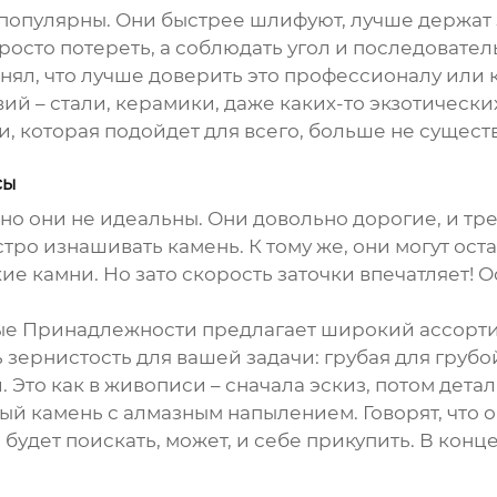
популярны. Они быстрее шлифуют, лучше держат за
осто потереть, а соблюдать угол и последователь
 понял, что лучше доверить это профессионалу или
й – стали, керамики, даже каких-то экзотических
, которая подойдет для всего, больше не сущест
сы
о они не идеальны. Они довольно дорогие, и тр
тро изнашивать камень. К тому же, они могут ост
 камни. Но зато скорость заточки впечатляет! О
е Принадлежности предлагает широкий ассорти
 зернистость для вашей задачи: грубая для груб
 Это как в живописи – сначала эскиз, потом детал
ый камень с алмазным напылением. Говорят, что 
 будет поискать, может, и себе прикупить. В конц