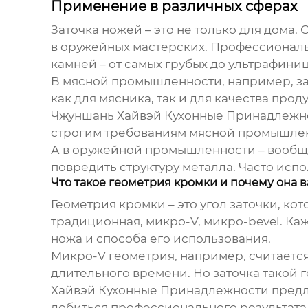
Применение в различных сферах
Заточка ножей – это не только для дома.
в оружейных мастерских. Профессионалы
камней – от самых грубых до ультрафини
В мясной промышленности, например, за
как для мясника, так и для качества прод
Чжуншань Хайвэй Кухонные Принадлежнос
строгим требованиям мясной промышле
А в оружейной промышленности – вообще с
повредить структуру металла. Часто исп
Что такое геометрия кромки и почему она 
Геометрия кромки – это угол заточки, ко
традиционная, микро-V, микро-bevel. Ка
ножа и способа его использования.
Микро-V геометрия, например, считается
длительного времени. Но заточка такой
Хайвэй Кухонные Принадлежности предла
добиться профессионального результата