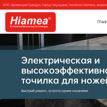
КНР, провинция Гуандун, город Чжуншань, посёлок Сяолань, индекс
Гла