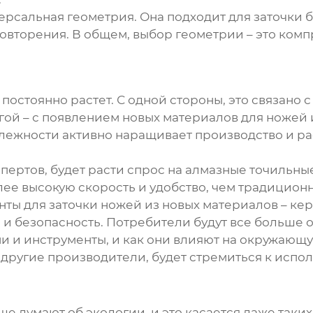
версальная геометрия. Она подходит для заточки 
повторения. В общем, выбор геометрии – это ком
постоянно растет. С одной стороны, это связано 
угой – с появлением новых материалов для ножей 
ежности активно наращивает производство и ра
ертов, будет расти спрос на алмазные точильны
олее высокую скорость и удобство, чем традиционн
ы для заточки ножей из новых материалов – кер
 и безопасность. Потребители будут все больше о
и и инструменты, и как они влияют на окружающ
 другие производители, будет стремиться к испо
ше думают об экологии, и это касается даже таки