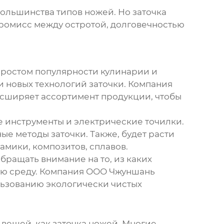
большинства типов ножей. Но заточка
промисс между остротой, долговечностью
с ростом популярности кулинарии и
и новых технологий заточки. Компания
сширяет ассортимент продукции, чтобы
е инструменты и электрические точилки.
ые методы заточки. Также, будет расти
амики, композитов, сплавов.
бращать внимание на то, из каких
ую среду. Компания ООО Чжуншань
льзованию экологически чистых
х вещей, как заточка ножей. Многие