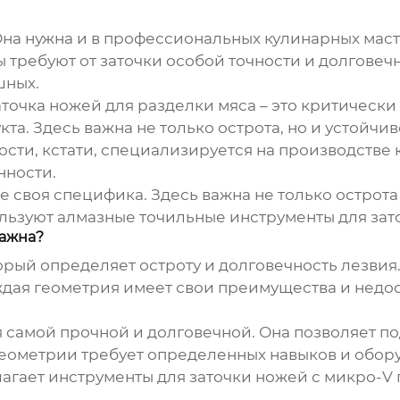
 Она нужна и в профессиональных кулинарных маст
 требуют от заточки особой точности и долговеч
шных.
точка ножей для разделки мяса – это критическ
укта. Здесь важна не только острота, но и устойч
ти, кстати, специализируется на производстве 
нности.
воя специфика. Здесь важна не только острота л
ользуют алмазные точильные инструменты для зат
важна?
торый определяет остроту и долговечность лезви
ждая геометрия имеет свои преимущества и недос
 самой прочной и долговечной. Она позволяет по
 геометрии требует определенных навыков и обо
гает инструменты для заточки ножей с микро-V 
.