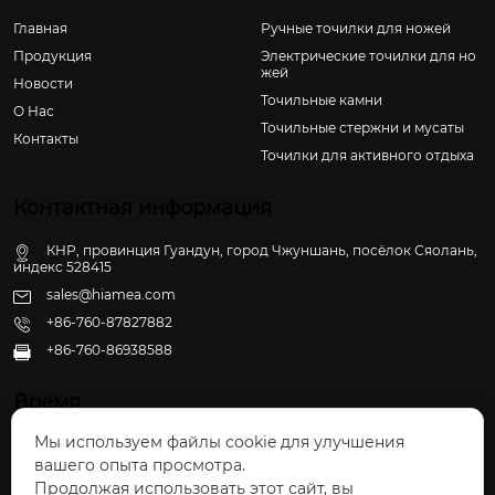
Главная
Ручные точилки для ножей
Продукция
Электрические точилки для но
жей
Новости
Точильные камни
О Hас
Точильные стержни и мусаты
Контакты
Точилки для активного отдыха
Контактная информация
КНР, провинция Гуандун, город Чжуншань, посёлок Сяолань,
индекс 528415
sales@hiamea.com
+86-760-87827882
+86-760-86938588

Время
Мы используем файлы cookie для улучшения
Пн - Пт: 09:30 - 22:00
вашего опыта просмотра.
Сб - Вс: 10:00 - 22:30
Продолжая использовать этот сайт, вы