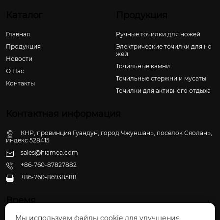
Каталог
Продукция
Главная
Ручные точилки для ножей
Продукция
Электрические точилки для но
жей
Новости
Точильные камни
О Hас
Точильные стержни и мусаты
Контакты
Точилки для активного отдыха
Контактная информация
КНР, провинция Гуандун, город Чжуншань, посёлок Сяолань,
индекс 528415
sales@hiamea.com
+86-760-87827882
+86-760-86938588

Время
Мы используем файлы cookie для улучшения
Пн - Пт: 09:30 - 22:00