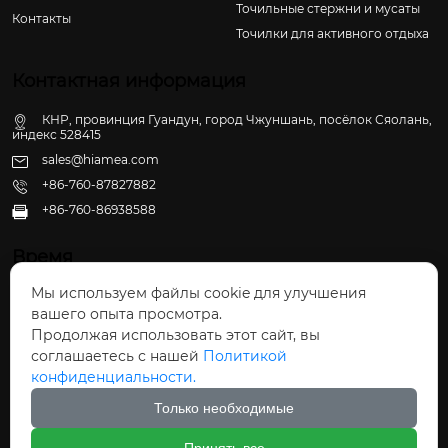
Точильные стержни и мусаты
Контакты
Точилки для активного отдыха
Контактная информация
КНР, провинция Гуандун, город Чжуншань, посёлок Сяолань,
индекс 528415
sales@hiamea.com
+86-760-87827882
+86-760-86938588

Время
Мы используем файлы cookie для улучшения
Пн - Пт: 09:30 - 22:00
вашего опыта просмотра.
Сб - Вс: 10:00 - 22:30
Продолжая использовать этот сайт, вы
соглашаетесь с нашей
Политикой
конфиденциальности.
Только необходимые
Авторское право©ООО Чжуншань Хайвэй