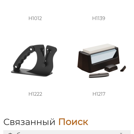
H1012
H1139
H1222
H1217
Связанный
Поиск