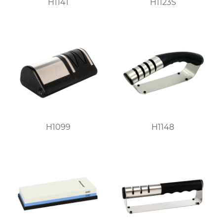
H1141
H1123S
H1099
H1148