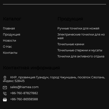
Каталог
Продукция
Главная
Ручные точилки для ножей
Продукция
Электрические точилки для но
жей
Новости
Точильные камни
О Hас
Точильные стержни и мусаты
Контакты
Точилки для активного отдыха
Контактная информация
КНР, провинция Гуандун, город Чжуншань, посёлок Сяолань,
индекс 528415
sales@hiamea.com
+86-760-87827882
+86-760-86938588
