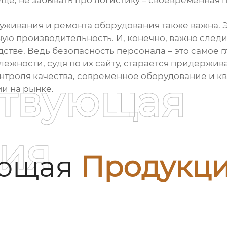
еще, не забывать про логистику – своевременная 
живания и ремонта оборудования также важна. Э
ую производительность. И, конечно, важно след
стве. Ведь безопасность персонала – это самое г
жности, судя по их сайту, старается придержива
контроля качества, современное оборудование и 
ствующая
и на рынке.
ия
ующая
Продукц