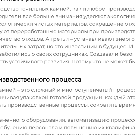
водство
точильных камней
, как и любое производ
одители все больше внимания уделяют экологиче
кологически чистых материалов, сокращение отхо
уют переработанные материалы при производстве
ичество отходов. А третьи – устанавливают энер
нительных затрат, но это инвестиции в будущее. 
 заботились о своих сотрудниках. Создавали без
сть устойчивого развития. Потому что не может бы
изводственного процесса
камней
– это сложный и многоступенчатый процес
канчивая упаковкой готовой продукции, каждый э
ать производственные процессы, сократить время
ременного оборудования, автоматизацию процесс
е обучению персонала и повышению их квалифик