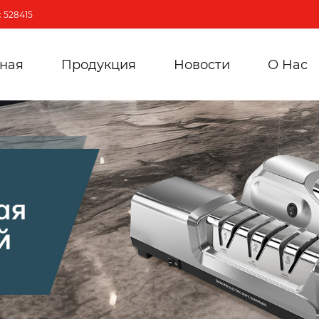
 528415
вная
Продукция
Новости
О Hас