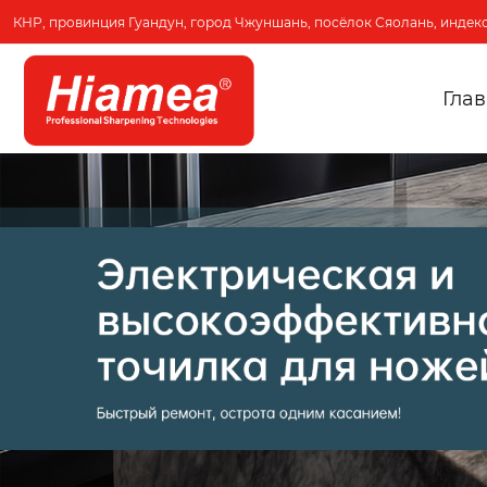
КНР, провинция Гуандун, город Чжуншань, посёлок Сяолань, индекс
Гла