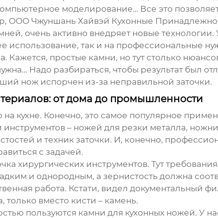
компьютерное моделирование… Все это позволяе
мер, ООО Чжуншань Хайвэй Кухонные Принадлежнос
амней
, очень активно внедряет новые технологии
е использование, так и на профессиональные ну
. Кажется, простые камни, но тут столько нюансо
нужна… Надо разбираться, чтобы результат был от
роший нож испорчен из-за неправильной заточки.
териалов: от дома до промышленности
 на кухне. Конечно, это самое популярное примен
 инструментов – ножей для резки металла, ножни
тостей и техник заточки. И, конечно, профессио
авиться с задачей.
чка хирургических инструментов. Тут требования
адким и однородным, а зернистость должна соотв
твенная работа. Кстати, видел документальный фи
 только вместо кисти – камень.
стью пользуются камни для кухонных ножей. У нас