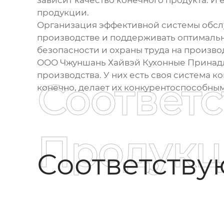
зависит качество конечного продукта. И 
продукции.
Организация эффективной системы обслу
производстве и поддерживать оптимальн
безопасности и охраны труда на производ
ООО Чжуншань Хайвэй Кухонные Принадле
производства. У них есть своя система 
Соответ
конечно, делает их конкурентоспособным
Продукц
Соответств