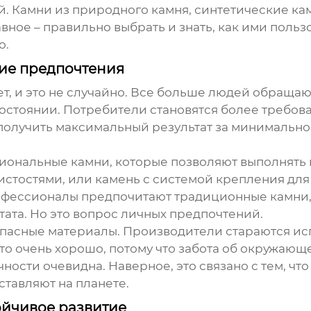
ый. Камни из природного камня, синтетические к
ное – правильно выбрать и знать, как ими пользо
о.
ие предпочтения
т, и это не случайно. Все больше людей обращаю
 состоянии. Потребители становятся более требо
получить максимальный результат за минимальное
ональные камни, которые позволяют выполнять 
стостями, или камень с системой крепления для
рофессионалы предпочитают традиционные камни,
ата. Но это вопрос личных предпочтений.
зопасные материалы. Производители стараются и
то очень хорошо, потому что забота об окружающе
чности очевидна. Наверное, это связано с тем, чт
ставляют на планете.
ойчивое развитие