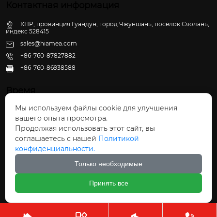
Контактная информация
КНР, провинция Гуандун, город Чжуншань, посёлок Сяолань,
индекс 528415
sales@hiamea.com
+86-760-87827882
+86-760-86938588

Время
Мы используем файлы cookie для улучшения
Пн - Пт: 09:30 - 22:00
вашего опыта просмотра.
Сб - Вс: 10:00 - 22:30
Продолжая использовать этот сайт, вы
соглашаетесь с нашей
Политикой
конфиденциальности.
Только необходимые
Авторское право©ООО Чжуншань Хайвэй
Принять все
Кухонные Принадлежности