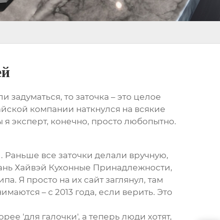
ей
и задуматься, то заточка – это целое
итайской компании наткнулся на всякие
ы я эксперт, конечно, просто любопытно.
 Раньше все заточки делали вручную,
ншань Хайвэй Кухонные Принадлежности,
а. Я просто на их сайт заглянул, там
имаются – с 2013 года, если верить. Это
рее 'для галочки', а теперь люди хотят,