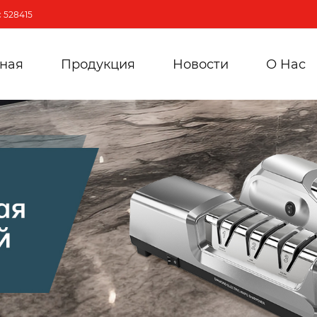
 528415
вная
Продукция
Новости
О Hас