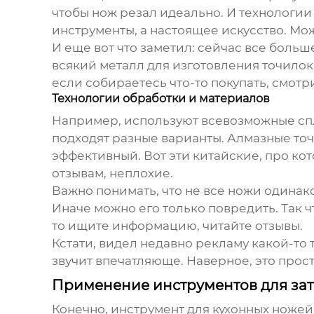
чтобы нож резал идеально. И технологии 
инструменты, а настоящее искусство. Мож
И еще вот что заметил: сейчас все больш
всякий металл для изготовления точилок. 
если собираетесь что-то покупать, смотр
Технологии обработки и материалов
Например, используют всевозможные спла
подходят разные варианты. Алмазные точ
эффективный. Вот эти китайские, про кот
отзывам, неплохие.
Важно понимать, что не все ножи одинаков
Иначе можно его только повредить. Так ч
то ищите информацию, читайте отзывы.
Кстати, видел недавно рекламу какой-то т
звучит впечатляюще. Наверное, это прост
Применение инструментов для за
Конечно,
инструмент для кухонных ножей