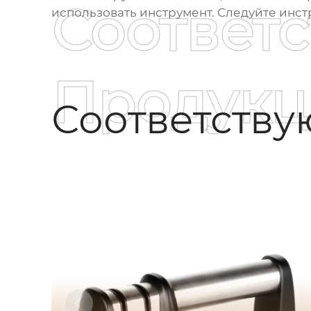
Соответ
использовать инструмент. Следуйте инс
Продукц
Соответств