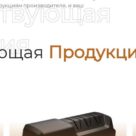
ствующая
трукциям производителя, и ваш
ия
ующая
Продукц