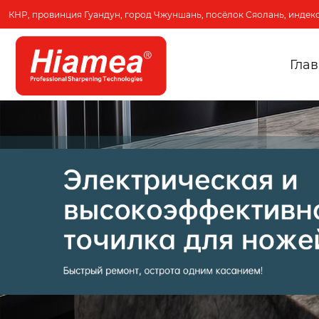
КНР, провинция Гуандун, город Чжуншань, посёлок Сяолань, индекс
Гла