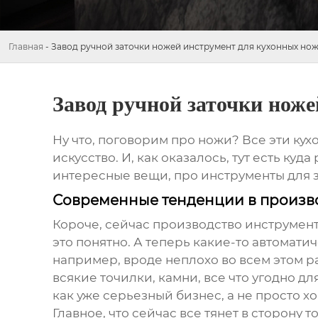
Главная
-
Завод ручной заточки ножей инструмент для кухонных но
Завод ручной заточки нож
Ну что, поговорим про ножи? Все эти кухо
искусство. И, как оказалось, тут есть ку
интересные вещи, про инструменты для за
Современные тенденции в произво
Короче, сейчас производство
инструмент
это понятно. А теперь какие-то автомат
например, вроде неплохо во всем этом раз
всякие точилки, камни, все что угодно для
как уже серьезный бизнес, а не просто хо
Главное, что сейчас все тянет в сторону 