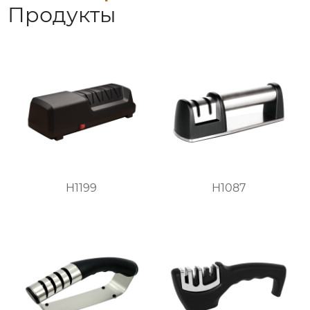
Продукты
H1199
H1087