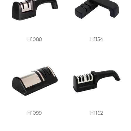
H1088
H1154
H1099
H1162