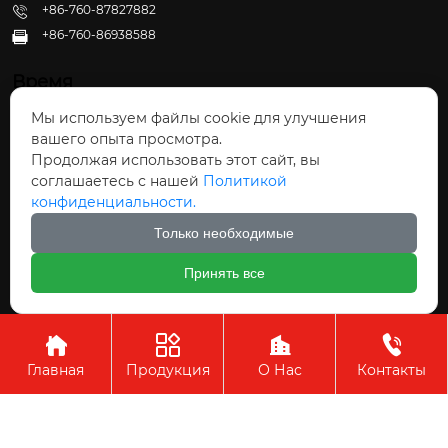
+86-760-87827882
+86-760-86938588

Время
Мы используем файлы cookie для улучшения
Пн - Пт: 09:30 - 22:00
вашего опыта просмотра.
Сб - Вс: 10:00 - 22:30
Продолжая использовать этот сайт, вы
соглашаетесь с нашей
Политикой
конфиденциальности.
Только необходимые
Авторское право©ООО Чжуншань Хайвэй
Принять все
Кухонные Принадлежности




Главная
Продукция
О Нас
Контакты