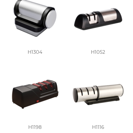
H1304
H1052
H1198
H1116