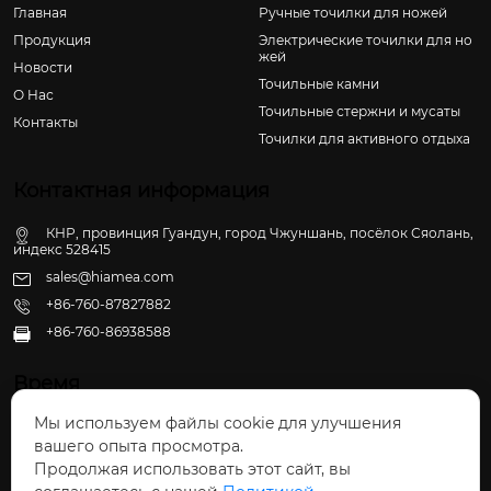
Главная
Ручные точилки для ножей
Продукция
Электрические точилки для но
жей
Новости
Точильные камни
О Hас
Точильные стержни и мусаты
Контакты
Точилки для активного отдыха
Контактная информация
КНР, провинция Гуандун, город Чжуншань, посёлок Сяолань,
индекс 528415
sales@hiamea.com
+86-760-87827882
+86-760-86938588

Время
Мы используем файлы cookie для улучшения
Пн - Пт: 09:30 - 22:00
вашего опыта просмотра.
Сб - Вс: 10:00 - 22:30
Продолжая использовать этот сайт, вы