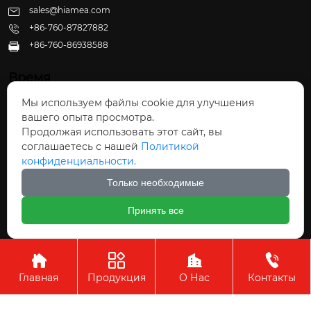
sales@hiamea.com
+86-760-87827882
+86-760-86938588

Время
Мы используем файлы cookie для улучшения
Пн - Пт: 09:30 - 22:00
вашего опыта просмотра.
Сб - Вс: 10:00 - 22:30
Продолжая использовать этот сайт, вы
соглашаетесь с нашей
Политикой
конфиденциальности.
Только необходимые
Авторское право©ООО Чжуншань Хайвэй
Принять все
Кухонные Принадлежности




Главная
Продукция
О Нас
Контакты