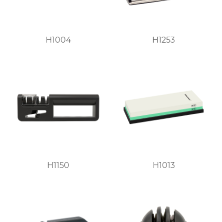
H1004
H1253
H1150
H1013