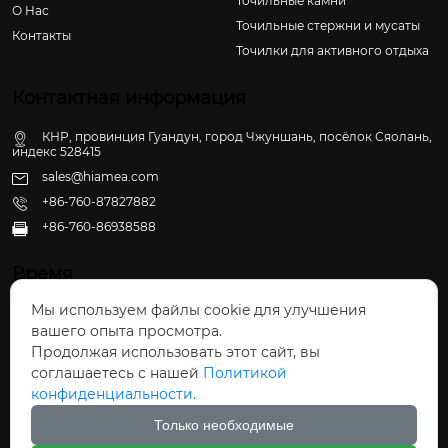
Точильные камни
О Hас
Точильные стержни и мусаты
Контакты
Точилки для активного отдыха
Контактная информация
КНР, провинция Гуандун, город Чжуншань, посёлок Сяолань,
индекс 528415
sales@hiamea.com
+86-760-87827882
+86-760-86938588

Время
Мы используем файлы cookie для улучшения
Пн - Пт: 09:30 - 22:00
вашего опыта просмотра.
Сб - Вс: 10:00 - 22:30
Продолжая использовать этот сайт, вы
соглашаетесь с нашей
Политикой
конфиденциальности.
Только необходимые