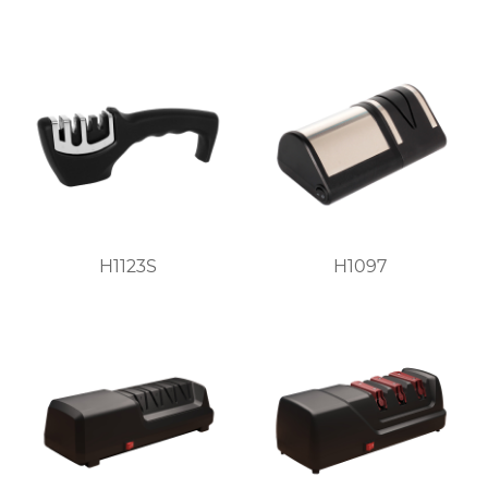
H1123S
H1097