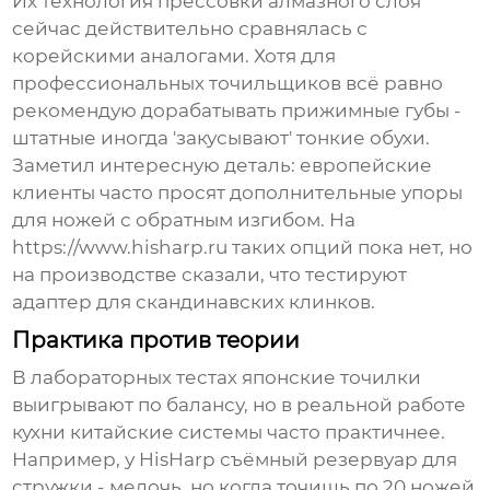
Их технология прессовки алмазного слоя
сейчас действительно сравнялась с
корейскими аналогами. Хотя для
профессиональных точильщиков всё равно
рекомендую дорабатывать прижимные губы -
штатные иногда 'закусывают' тонкие обухи.
Заметил интересную деталь: европейские
клиенты часто просят дополнительные упоры
для ножей с обратным изгибом. На
https://www.hisharp.ru таких опций пока нет, но
на производстве сказали, что тестируют
адаптер для скандинавских клинков.
Практика против теории
В лабораторных тестах японские точилки
выигрывают по балансу, но в реальной работе
кухни китайские системы часто практичнее.
Например, у HisHarp съёмный резервуар для
стружки - мелочь, но когда точишь по 20 ножей