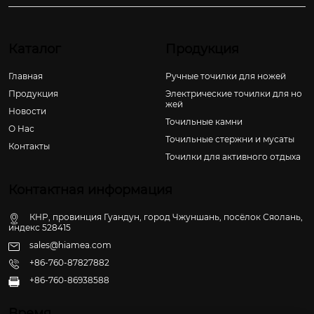
Каталог
Продукция
Главная
Ручные точилки для ножей
Продукция
Электрические точилки для но
жей
Новости
Точильные камни
О Hас
Точильные стержни и мусаты
Контакты
Точилки для активного отдыха
Контактная информация
КНР, провинция Гуандун, город Чжуншань, посёлок Сяолань,
индекс 528415
sales@hiamea.com
+86-760-87827882
+86-760-86938588

Время