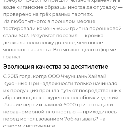
требуют 15-20. Но при длительном хранении в
воде китайские образцы иногда дают усадку —
проверено на трёх разных партиях.
Из любопытного: в прошлом месяце
тестировали камень 6000 грит на порошковой
стали SG2. Результат поразил — кромка
держала полировку дольше, чем после
японского аналога. Возможно, дело в форме
гранул.
Эволюция качества за десятилетие
С 2013 года, когда
ООО Чжуншань Хайвэй
Кухонные Принадлежности
только начинало,
их продукция прошла путь от посредственных
абразивов до конкурентоспособных изделий.
Ранние версии камней 6000 грит страдали
неравномерной плотностью — приходилось
перед использованием ?обкатывать? на
старом инструменте.