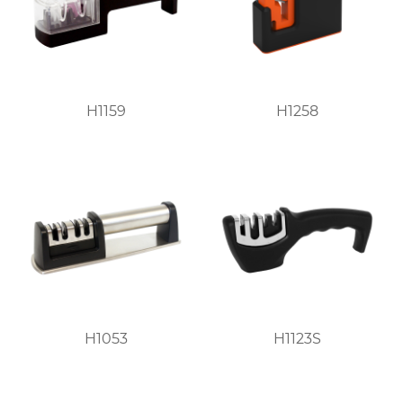
H1159
H1258
H1053
H1123S