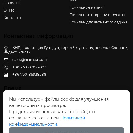
Новости
Точильные камни
О Hас
Точильные стержни и мусаты
Контакты
Точилки для активного отдыха
Контактная информация
КНР, провинция Гуандун, город Чжуншань, посёлок Сяолань,
индекс 528415
sales@hiamea.com
+86-760-87827882
+86-760-86938588

Время
Мы используем файлы cookie для улучшения
Пн - Пт: 09:30 - 22:00
вашего опыта просмотра.
Сб - Вс: 10:00 - 22:30
Продолжая использовать этот сайт, вы
соглашаетесь с нашей
Политикой
конфиденциальности.