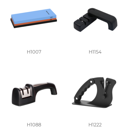
H1007
H1154
H1088
H1222