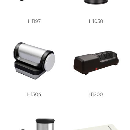
H1197
H1058
H1304
H1200