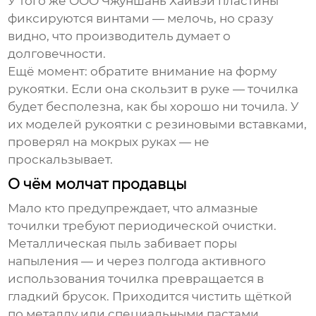
У того же
ООО Чжуншань Хайвэй
пластины
фиксируются винтами — мелочь, но сразу
видно, что производитель думает о
долговечности.
Ещё момент: обратите внимание на форму
рукоятки. Если она скользит в руке — точилка
будет бесполезна, как бы хорошо ни точила. У
их моделей рукоятки с резиновыми вставками,
проверял на мокрых руках — не
проскальзывает.
О чём молчат продавцы
Мало кто предупреждает, что алмазные
точилки требуют периодической очистки.
Металлическая пыль забивает поры
напыления — и через полгода активного
использования точилка превращается в
гладкий брусок. Приходится чистить щёткой
по металлу или специальными пастами.