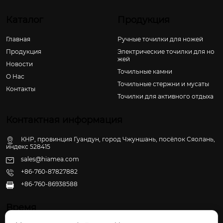
Каталог
Продукция
Главная
Ручные точилки для ножей
Продукция
Электрические точилки для но
жей
Новости
Точильные камни
О Hас
Точильные стержни и мусаты
Контакты
Точилки для активного отдыха
Контактная информация
КНР, провинция Гуандун, город Чжуншань, посёлок Сяолань,
индекс 528415
sales@hiamea.com
+86-760-87827882
+86-760-86938588

Время