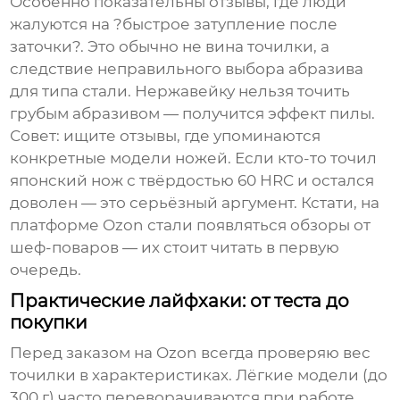
Особенно показательны отзывы, где люди
жалуются на ?быстрое затупление после
заточки?. Это обычно не вина точилки, а
следствие неправильного выбора абразива
для типа стали. Нержавейку нельзя точить
грубым абразивом — получится эффект пилы.
Совет: ищите отзывы, где упоминаются
конкретные модели ножей. Если кто-то точил
японский
нож
с твёрдостью 60 HRC и остался
доволен — это серьёзный аргумент. Кстати, на
платформе Ozon
стали появляться обзоры от
шеф-поваров — их стоит читать в первую
очередь.
Практические лайфхаки: от теста до
покупки
Перед заказом на Ozon всегда проверяю вес
точилки в характеристиках. Лёгкие модели (до
300 г) часто переворачиваются при работе.