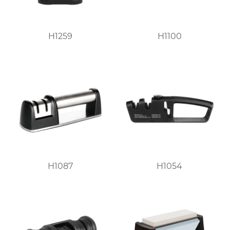
H1259
H1100
H1087
H1054