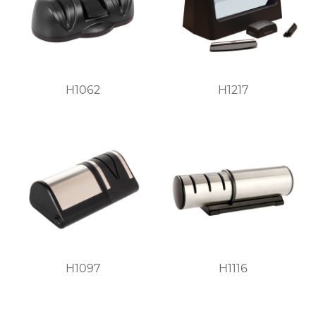
H1062
H1217
H1097
H1116