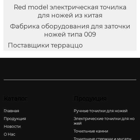
Red model электрическая точилка
для ножей из китая
Фабрика оборудования для заточки
ножей типа 009
Поставщики терраццо
Каталог
Продукция
Главная
Ручные точилки для ножей
Продукция
Электрические точилки для но
жей
Новости
Точильные камни
О Hас
Точильные стержни и мусаты