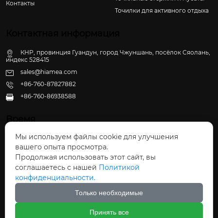
Контакты
Точилки для активного отдыха
Контактная информация
КНР, провинция Гуандун, город Чжуншань, посёлок Сяолань,
индекс 528415
sales@hiamea.com
+86-760-87827882
+86-760-86938588

Время
Мы используем файлы cookie для улучшения
Пн - Пт: 09:30 - 22:00
вашего опыта просмотра.
Сб - Вс: 10:00 - 22:30
Продолжая использовать этот сайт, вы
соглашаетесь с нашей
Политикой
конфиденциальности.
Только необходимые
Авторское право©ООО Чжуншань Хайвэй
Принять все
Кухонные Принадлежности