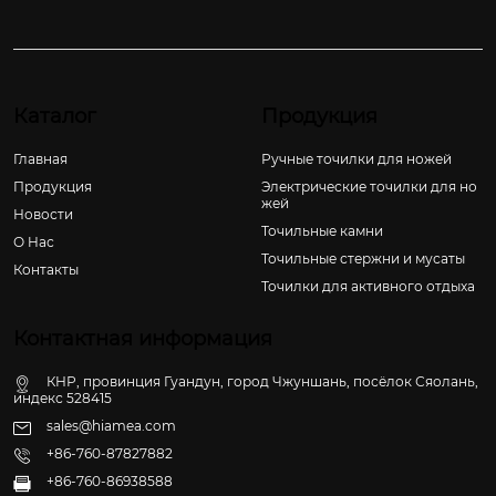
Каталог
Продукция
Главная
Ручные точилки для ножей
Продукция
Электрические точилки для но
жей
Новости
Точильные камни
О Hас
Точильные стержни и мусаты
Контакты
Точилки для активного отдыха
Контактная информация
КНР, провинция Гуандун, город Чжуншань, посёлок Сяолань,
индекс 528415
sales@hiamea.com
+86-760-87827882
+86-760-86938588
