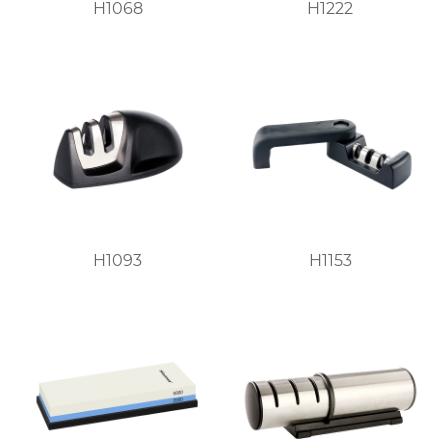
H1068
H1222
H1093
H1153