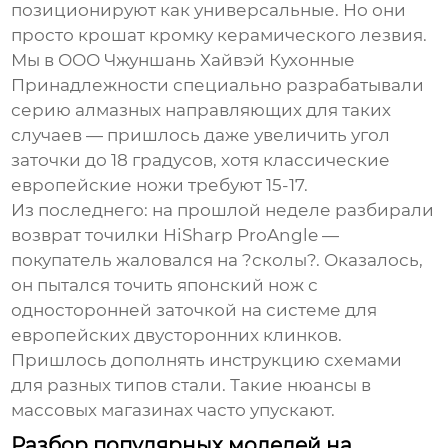
позиционируют как универсальные. Но они
просто крошат кромку керамического лезвия.
Мы в
ООО Чжуншань Хайвэй Кухонные
Принадлежности
специально разрабатывали
серию алмазных направляющих для таких
случаев — пришлось даже увеличить угол
заточки до 18 градусов, хотя классические
европейские ножи требуют 15-17.
Из последнего: на прошлой неделе разбирали
возврат точилки HiSharp ProAngle —
покупатель жаловался на ?сколы?. Оказалось,
он пытался точить японский нож с
односторонней заточкой на системе для
европейских двусторонних клинков.
Пришлось дополнять инструкцию схемами
для разных типов стали. Такие нюансы в
массовых магазинах часто упускают.
Разбор популярных моделей на