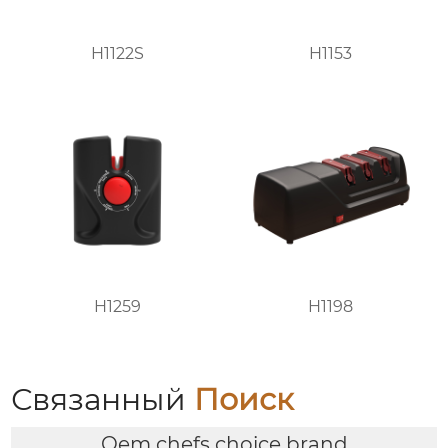
H1122S
H1153
H1259
H1198
Связанный
Поиск
Oem chefs choice brand