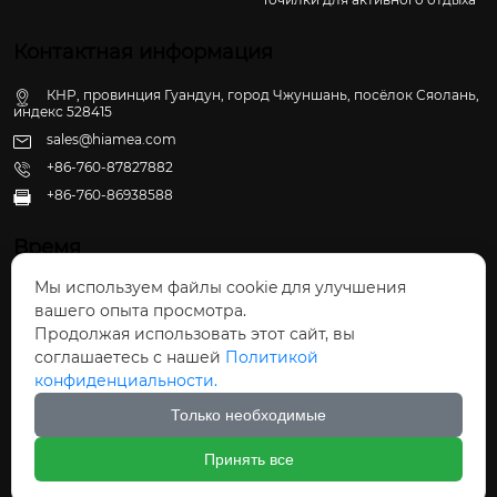
Контактная информация
КНР, провинция Гуандун, город Чжуншань, посёлок Сяолань,
индекс 528415
sales@hiamea.com
+86-760-87827882
+86-760-86938588

Время
Мы используем файлы cookie для улучшения
Пн - Пт: 09:30 - 22:00
вашего опыта просмотра.
Сб - Вс: 10:00 - 22:30
Продолжая использовать этот сайт, вы
соглашаетесь с нашей
Политикой
конфиденциальности.
Только необходимые
Авторское право©ООО Чжуншань Хайвэй
Принять все
Кухонные Принадлежности