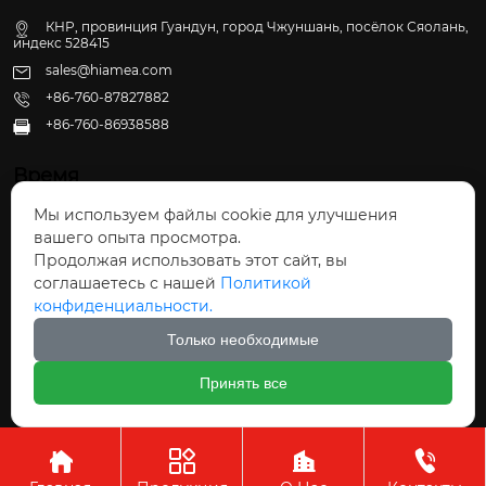
КНР, провинция Гуандун, город Чжуншань, посёлок Сяолань,
индекс 528415
sales@hiamea.com
+86-760-87827882
+86-760-86938588

Время
Мы используем файлы cookie для улучшения
Пн - Пт: 09:30 - 22:00
вашего опыта просмотра.
Сб - Вс: 10:00 - 22:30
Продолжая использовать этот сайт, вы
соглашаетесь с нашей
Политикой
конфиденциальности.
Только необходимые
Авторское право©ООО Чжуншань Хайвэй
Принять все
Кухонные Принадлежности



