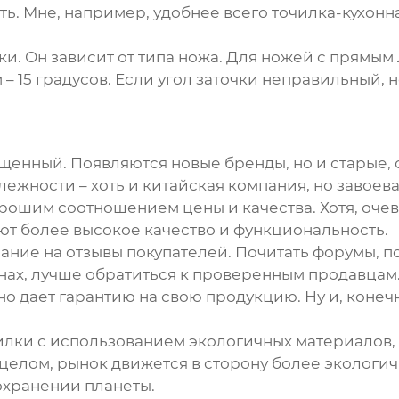
ть. Мне, например, удобнее всего точилка-кухонн
и. Он зависит от типа ножа. Для ножей с прямым
– 15 градусов. Если угол заточки неправильный, н
енный. Появляются новые бренды, но и старые, о
жности – хоть и китайская компания, но завоева
рошим соотношением цены и качества. Хотя, очев
т более высокое качество и функциональность.
ние на отзывы покупателей. Почитать форумы, по
нах, лучше обратиться к проверенным продавцам.
 дает гарантию на свою продукцию. Ну и, конечн
лки с использованием экологичных материалов,
 в целом, рынок движется в сторону более экологи
сохранении планеты.