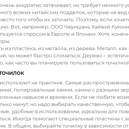
чень аккуратно затачивает, но требует немного 
Много всяких китайских подделок, которые на вид 
есто того чтобы их заточить. Поэтому, если хочет
ию. Вот, например, ООО Чжуншань Хайвэй Кухонн
льзуется спросом в Европе и Японии. Хотя, конеч
оры.
ь из пластика, из металла, из дерева. Металл, ка
ый, но может быстро сломаться. Дерево – эстетичн
о, как часто вы планируете пользоваться точилкой
точилок
ки используют на практике. Самые распространенн
мни, полировальные камни, камни с разными зер
еленных навыков и времени. Если не любите возит
олько минут, но надо выбирать качественную, что
ные, удобные в использовании, идеальны для повс
виться. Иногда помогают специальные пластины с
х. В общем, выбирайте точилку в зависимости от 