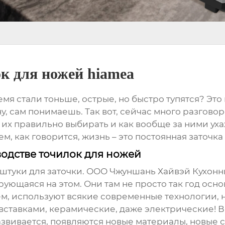
к для ножей hiamea
емя стали тоньше, острые, но быстро тупятся? Это
. ну, сам понимаешь. Так вот, сейчас много разгов
к их правильно выбирать и как вообще за ними ух
, как говорится, жизнь – это постоянная заточка 
одстве точилок для ножей
и штуки для заточки. ООО Чжуншань Хайвэй Кухон
ующаяся на этом. Они там не просто так год осно
м, используют всякие современные технологии, н
вставками, керамические, даже электрические! В
развивается, появляются новые материалы, новые 