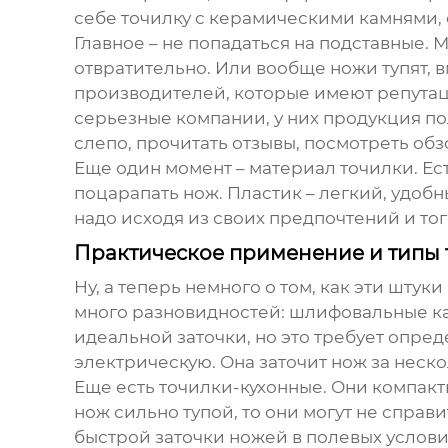
себе точилку с керамическими камнями, о
Главное – не попадаться на подставные. 
отвратительно. Или вообще ножи тупят, вм
производителей, которые имеют репутац
серьезные компании, у них продукция по
слепо, прочитать отзывы, посмотреть обз
Еще один момент – материал точилки. Ест
поцарапать нож. Пластик – легкий, удобн
надо исходя из своих предпочтений и тог
Практическое применение и типы 
Ну, а теперь немного о том, как эти шту
много разновидностей: шлифовальные ка
идеальной заточки, но это требует опред
электрическую. Она заточит нож за неск
Еще есть точилки-кухонные. Они компакт
нож сильно тупой, то они могут не спра
быстрой заточки ножей в полевых условия