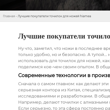
Главная
-
Лучшие покупатели точилок для ножей hiamea
Лучшие покупатели точило
Ну что, заметил, что ножи в последнее вр
только удобно, но и безопасно. А тупой..
использовать для
точилок для ножей
, ка
поделимся кое-чем своим опытом. В общем
Современные технологии в произв
Сначала о самом главном: как делают эт
серьезная контора из Китая, специализир
исследованиями и разработками. В обще
Например, делают точилки с алмазными 
Если серьезно, то эта сфера постоянно 