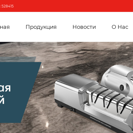
 528415
вная
Продукция
Новости
О Hас