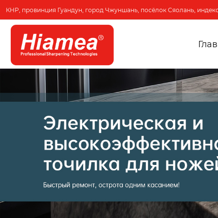
КНР, провинция Гуандун, город Чжуншань, посёлок Сяолань, индекс
Гла