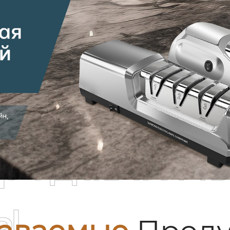
родаваем
ы