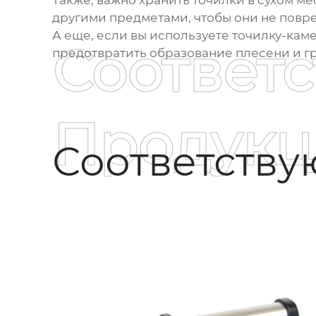
Также, важно хранить точилки в сухом ме
другими предметами, чтобы они не повред
А еще, если вы используете точилку-каме
Соответ
предотвратить образование плесени и гр
Продукц
Соответств