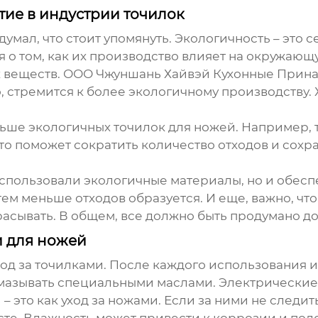
тие в индустрии точилок
подумал, что стоит упомянуть. Экологичность – это
 о том, как их производство влияет на окружаю
веществ. ООО Чжуншань Хайвэй Кухонные Принад
, стремится к более экологичному производству. Х
льше экологичных
точилок для ножей
. Например,
 это поможет сократить количество отходов и сох
использовали экологичные материалы, но и обесп
тем меньше отходов образуется. И еще, важно, чт
расывать. В общем, все должно быть продумано д
и для ножей
уход за точилками. После каждого использования и
азывать специальными маслами. Электрические 
 – это как уход за ножами. Если за ними не следит