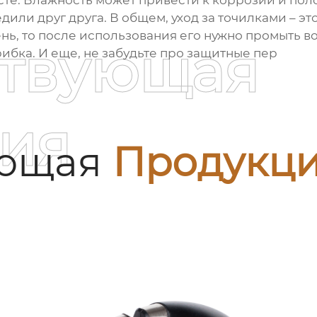
сте. Влажность может привести к коррозии и поло
или друг друга. В общем, уход за точилками – эт
нь, то после использования его нужно промыть во
ствующая
ибка. И еще, не забудьте про защитные пер
ия
ующая
Продукц