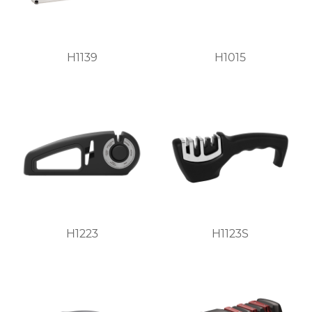
H1139
H1015
H1223
H1123S