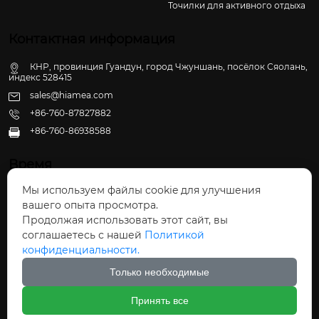
Точилки для активного отдыха
Контактная информация
КНР, провинция Гуандун, город Чжуншань, посёлок Сяолань,
индекс 528415
sales@hiamea.com
+86-760-87827882
+86-760-86938588

Время
Мы используем файлы cookie для улучшения
Пн - Пт: 09:30 - 22:00
вашего опыта просмотра.
Сб - Вс: 10:00 - 22:30
Продолжая использовать этот сайт, вы
соглашаетесь с нашей
Политикой
конфиденциальности.
Только необходимые
Авторское право©ООО Чжуншань Хайвэй
Принять все
Кухонные Принадлежности