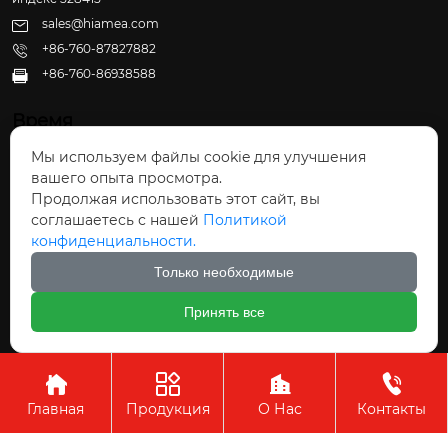
sales@hiamea.com
+86-760-87827882
+86-760-86938588

Время
Мы используем файлы cookie для улучшения
Пн - Пт: 09:30 - 22:00
вашего опыта просмотра.
Сб - Вс: 10:00 - 22:30
Продолжая использовать этот сайт, вы
соглашаетесь с нашей
Политикой
конфиденциальности.
Только необходимые
Авторское право©ООО Чжуншань Хайвэй
Принять все
Кухонные Принадлежности




Главная
Продукция
О Нас
Контакты