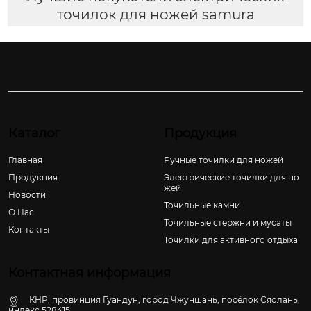
точилок для ножей samura
Каталог
Продукция
Главная
Ручные точилки для ножей
Продукция
Электрические точилки для но
жей
Новости
Точильные камни
О Hас
Точильные стержни и мусаты
Контакты
Точилки для активного отдыха
Контактная информация
КНР, провинция Гуандун, город Чжуншань, посёлок Сяолань,
индекс 528415