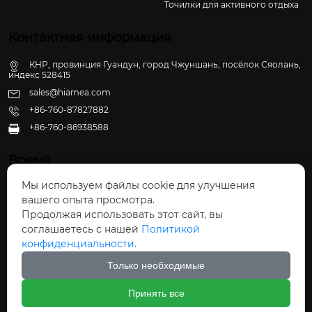
Точилки для активного отдыха
Контактная информация
КНР, провинция Гуандун, город Чжуншань, посёлок Сяолань,
индекс 528415
sales@hiamea.com
+86-760-87827882
+86-760-86938588

Время
Мы используем файлы cookie для улучшения
Пн - Пт: 09:30 - 22:00
вашего опыта просмотра.
Сб - Вс: 10:00 - 22:30
Продолжая использовать этот сайт, вы
соглашаетесь с нашей
Политикой
конфиденциальности.
Только необходимые
Авторское право©ООО Чжуншань Хайвэй
Принять все
Кухонные Принадлежности