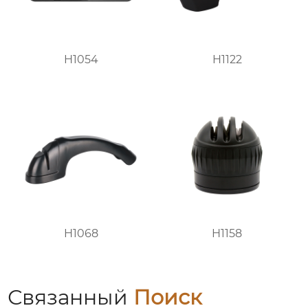
H1054
H1122
H1068
H1158
Связанный
Поиск