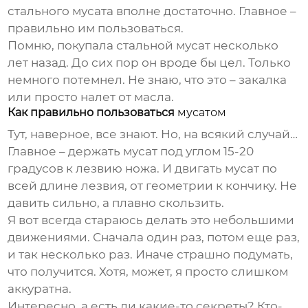
стального
мусата
вполне достаточно. Главное –
правильно им пользоваться.
Помню, покупала стальной
мусат
несколько
лет назад. До сих пор он вроде бы цел. Только
немного потемнел. Не знаю, что это – закалка
или просто налет от масла.
Как правильно пользоваться
мусатом
Тут, наверное, все знают. Но, на всякий случай…
Главное – держать
мусат
под углом 15-20
градусов к лезвию ножа. И двигать
мусат
по
всей длине лезвия, от геометрии к кончику. Не
давить сильно, а плавно скользить.
Я вот всегда стараюсь делать это небольшими
движениями. Сначала один раз, потом еще раз,
и так несколько раз. Иначе страшно подумать,
что получится. Хотя, может, я просто слишком
аккуратна.
Интересно, а есть ли какие-то секреты? Кто-