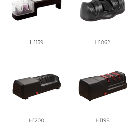
H1159
H1062
H1200
H1198