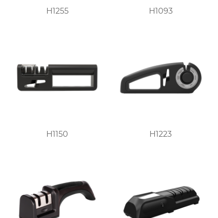
H1255
H1093
H1150
H1223