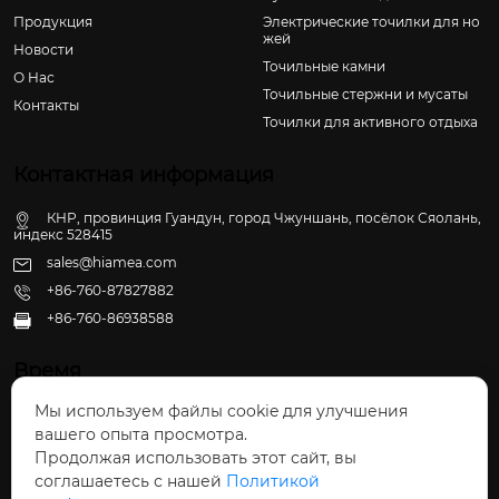
Продукция
Электрические точилки для но
жей
Новости
Точильные камни
О Hас
Точильные стержни и мусаты
Контакты
Точилки для активного отдыха
Контактная информация
КНР, провинция Гуандун, город Чжуншань, посёлок Сяолань,
индекс 528415
sales@hiamea.com
+86-760-87827882
+86-760-86938588

Время
Мы используем файлы cookie для улучшения
Пн - Пт: 09:30 - 22:00
вашего опыта просмотра.
Сб - Вс: 10:00 - 22:30
Продолжая использовать этот сайт, вы
соглашаетесь с нашей
Политикой