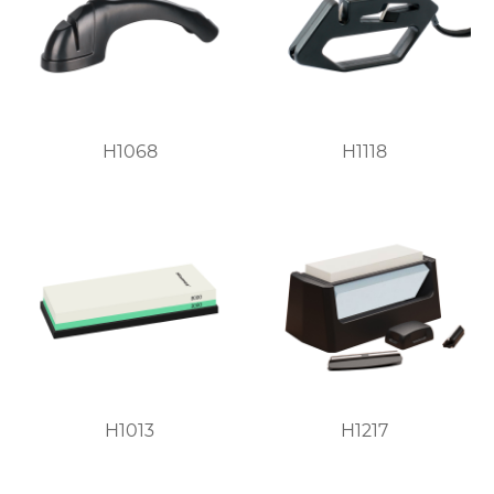
H1068
H1118
H1013
H1217