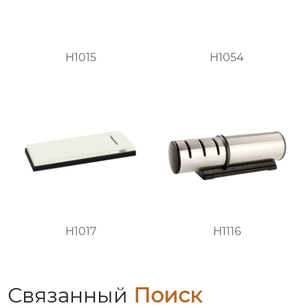
H1015
H1054
H1017
H1116
Связанный
Поиск