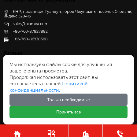
КНР, провинция Гуандун, город Чжуншань, посёлок Сяолань,
индекс 528415
sales@hiamea.com
+86-760-87827882
+86-760-86938588

Время
Мы используем файлы cookie для улучшения
Пн - Пт: 09:30 - 22:00
вашего опыта просмотра.
Сб - Вс: 10:00 - 22:30
Продолжая использовать этот сайт, вы
соглашаетесь с нашей
Политикой
конфиденциальности.
Только необходимые
Авторское право©ООО Чжуншань Хайвэй
Принять все
Кухонные Принадлежности



