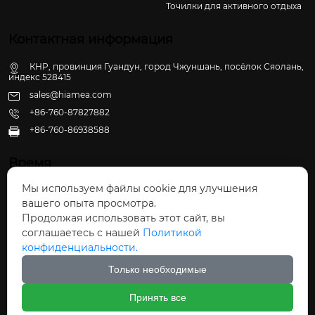
Точилки для активного отдыха
Контактная информация
КНР, провинция Гуандун, город Чжуншань, посёлок Сяолань,
индекс 528415
sales@hiamea.com
+86-760-87827882
+86-760-86938588

Время
Мы используем файлы cookie для улучшения
Пн - Пт: 09:30 - 22:00
вашего опыта просмотра.
Сб - Вс: 10:00 - 22:30
Продолжая использовать этот сайт, вы
соглашаетесь с нашей
Политикой
конфиденциальности.
Только необходимые
Авторское право©ООО Чжуншань Хайвэй
Принять все
Кухонные Принадлежности