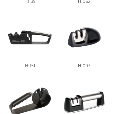
H1139
H1062
H1151
H1093