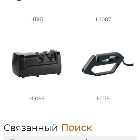
H1161
H1087
H1098
H1118
Связанный
Поиск