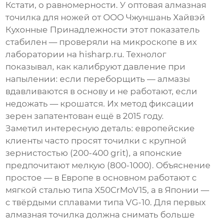
Кстати, о равномерности. У
оптовая алмазная
точилка для ножей
от ООО Чжуншань Хайвэй
Кухонные Принадлежности этот показатель
стабилен — проверяли на микроскопе в их
лаборатории на hisharp.ru. Технолог
показывал, как калибруют давление при
напылении: если переборщить — алмазы
вдавливаются в основу и не работают, если
недожать — крошатся. Их метод фиксации
зерен запатентован ещё в 2015 году.
Заметил интересную деталь: европейские
клиенты часто просят точилки с крупной
зернистостью (200-400 grit), а японские
предпочитают мелкую (800-1000). Объяснение
простое — в Европе в основном работают с
мягкой сталью типа X50CrMoV15, а в Японии —
с твёрдыми сплавами типа VG-10. Для первых
алмазная точилка должна снимать больше