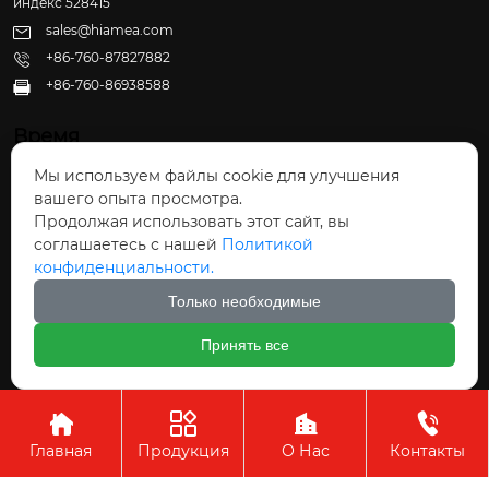
индекс 528415
sales@hiamea.com
+86-760-87827882
+86-760-86938588

Время
Мы используем файлы cookie для улучшения
Пн - Пт: 09:30 - 22:00
вашего опыта просмотра.
Сб - Вс: 10:00 - 22:30
Продолжая использовать этот сайт, вы
соглашаетесь с нашей
Политикой
конфиденциальности.
Только необходимые
Авторское право©ООО Чжуншань Хайвэй
Принять все
Кухонные Принадлежности




Главная
Продукция
О Нас
Контакты