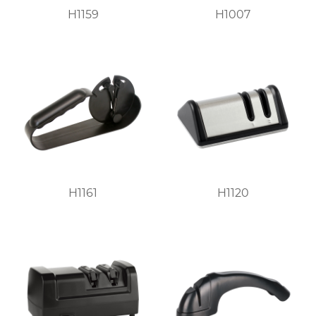
H1159
H1007
H1161
H1120