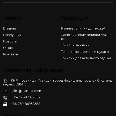
Каталог
Продукция
Главная
Ручные точилки для ножей
Продукция
Электрические точилки для но
жей
Новости
Точильные камни
О Hас
Точильные стержни и мусаты
Контакты
Точилки для активного отдыха
Контактная информация
КНР, провинция Гуандун, город Чжуншань, посёлок Сяолань,
индекс 528415
sales@hiamea.com
+86-760-87827882
+86-760-86938588

Время