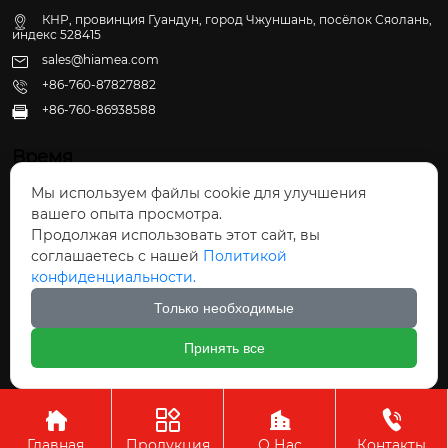
КНР, провинция Гуандун, город Чжуншань, посёлок Сяолань,
индекс 528415
sales@hiamea.com
+86-760-87827882
+86-760-86938588

Время
Мы используем файлы cookie для улучшения
Пн - Пт: 09:30 - 22:00
вашего опыта просмотра.
Сб - Вс: 10:00 - 22:30
Продолжая использовать этот сайт, вы
соглашаетесь с нашей
Политикой
конфиденциальности.
Только необходимые
Авторское право©ООО Чжуншань Хайвэй
Принять все
Кухонные Принадлежности




Главная
Продукция
О Нас
Контакты