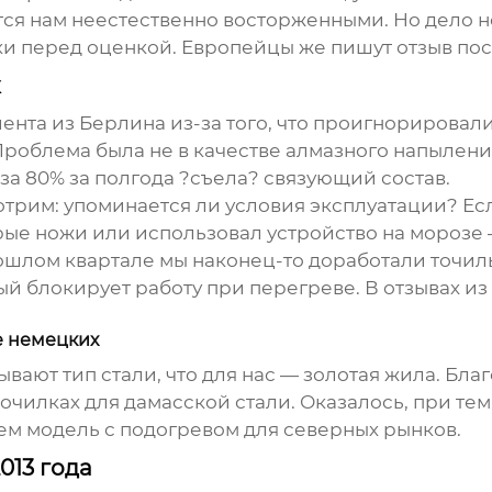
тся нам неестественно восторженными. Но дело не 
чки перед оценкой. Европейцы же пишут отзыв пос
к
иента из Берлина из-за того, что проигнорировал
 Проблема была не в качестве алмазного напылен
 за 80% за полгода ?съела? связующий состав.
отрим: упоминается ли условия эксплуатации? Е
крые ножи или использовал устройство на морозе 
ошлом квартале мы наконец-то доработали точил
й блокирует работу при перегреве. В отзывах из
е немецких
вают тип стали, что для нас — золотая жила. Бл
чилках для дамасской стали. Оказалось, при тем
ем модель с подогревом для северных рынков.
013 года