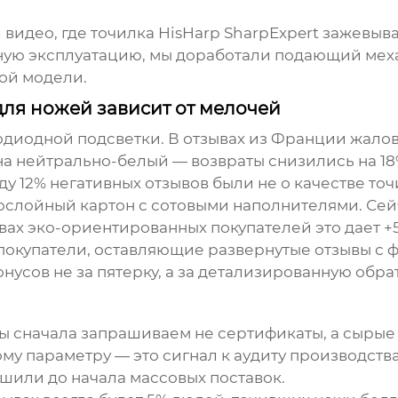
 видео, где точилка HisHarp SharpExpert зажевыв
ьную эксплуатацию, мы доработали подающий ме
вой модели.
для ножей зависит от мелочей
диодной подсветки. В отзывах из Франции жалов
а нейтрально-белый — возвраты снизились на 18
ду 12% негативных отзывов были не о качестве точ
ослойный картон с сотовыми наполнителями. Се
вах эко-ориентированных покупателей это дает +5
о покупатели, оставляющие развернутые отзывы с 
усов не за пятерку, а за детализированную обра
ы сначала запрашиваем не сертификаты, а сырые 
у параметру — это сигнал к аудиту производства
шили до начала массовых поставок.