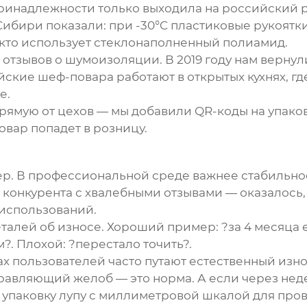
Принадлежности
только выходила на российский р
ибири показали: при -30°C пластиковые рукоятк
 кто использует стеклонаполненный полиамид.
тзывов о шумоизоляции. В 2019 году нам вернули
йские шеф-повара работают в открытых кухнях, г
е.
рямую от цехов — мы добавили QR-коды на упако
товар попадет в розницу.
. В профессиональной среде важнее стабильност
 конкурента с хвалебными отзывами — оказалось,
 использований.
деталей об износе. Хороший пример: ?за 4 месяц
?. Плохой: ?перестало точить?.
ах пользователей
часто путают естественный изно
равляющий желоб — это норма. А если через нед
 упаковку лупу с миллиметровой шкалой для пров