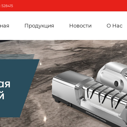
 528415
вная
Продукция
Новости
О Hас