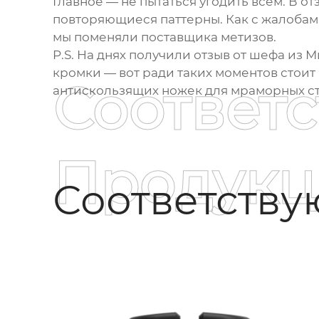
Главное — не пытаться угодить всем. В о
повторяющиеся паттерны. Как с жалобами
мы поменяли поставщика метизов.
P.S. На днях получили отзыв от шефа из 
кромки — вот ради таких моментов стоит
Соответ
антискользящих ножек для мраморных ст
Продукц
Соответств