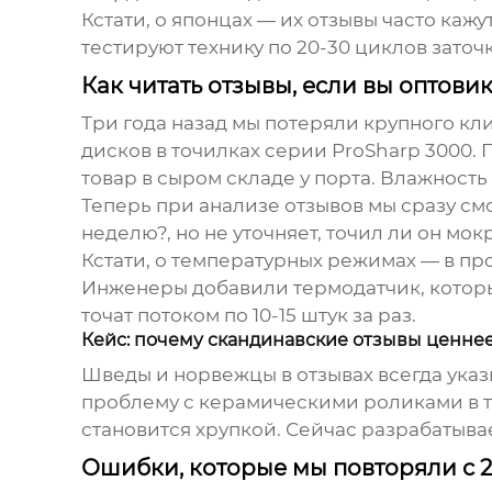
Кстати, о японцах — их отзывы часто кажу
тестируют технику по 20-30 циклов зато
Как читать отзывы, если вы оптови
Три года назад мы потеряли крупного кл
дисков в точилках серии ProSharp 3000.
товар в сыром складе у порта. Влажность
Теперь при анализе отзывов мы сразу см
неделю?, но не уточняет, точил ли он мо
Кстати, о температурных режимах — в пр
Инженеры добавили термодатчик, которы
точат потоком по 10-15 штук за раз.
Кейс: почему скандинавские отзывы ценне
Шведы и норвежцы в отзывах всегда указы
проблему с керамическими роликами в то
становится хрупкой. Сейчас разрабатыва
Ошибки, которые мы повторяли с 2