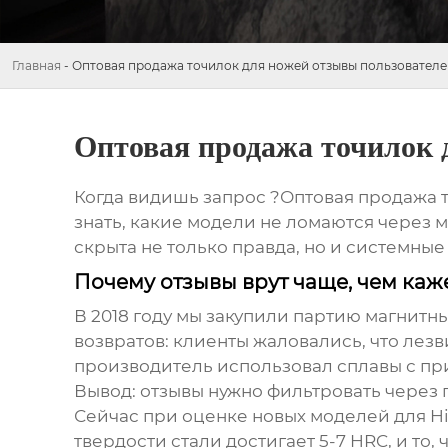
Главная
-
Оптовая продажа точилок для ножей отзывы пользователе
Оптовая продажа точилок 
Когда видишь запрос ?Оптовая продажа т
знать, какие модели не ломаются через м
скрыта не только правда, но и системны
Почему отзывы врут чаще, чем каж
В 2018 году мы закупили партию магнитн
возвратов: клиенты жаловались, что лез
производитель использовал сплавы с пр
Вывод: отзывы нужно фильтровать через 
Сейчас при оценке новых моделей для Hi
твердости стали достигает 5-7 HRC, и то,