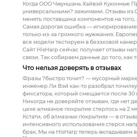
Когда
ООО Чжуншань Хайвэй Кухонные 
универсальными? зажимами. Отзывы из С
менять поставщика компонентов на того,
Самая дорогая ошибка — игнорирование о
только из-за громкого жужжания. Европе
все модели тестируем в безэховой камер
Сайт
HisHarp
сейчас получает отзывы нап
связи. Так собираем данные до того, как 
Что нельзя доверять в отзывах
Фразы ?быстро точит? — мусорный маркер
инженер Ли Вэй как-то разобрал точилку
фиксатора, который смещается после 30
Никогда не доверяйте отзывам, где нет 
цехе алмазное покрытие стерлось на 2 мм
Кстати, об алмазных покрытиях — в
отзыв
интенсивного использования стерся нап
брак. Мы на
HisHarp
теперь вкладываем в