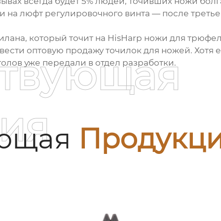
тзывах всегда будет 5% людей, точивших ножи бол
 на люфт регулировочного винта — после третьег
Милана, который точит на HisHarp ножи для трюфе
 вести
оптовую продажу точилок для ножей
. Хотя
ствующая
олов уже передали в отдел разработки.
ия
ующая
Продукц