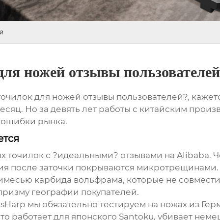
й
для ножей отзывы пользователей
очилок для ножей отзывы пользователей?, кажется
есяц. Но за девять лет работы с китайским произв
е ошибки рынка.
ется
ых точилок с ?идеальными? отзывами на Alibaba. 
вия после заточки покрываются микротрещинами.
имесью карбида вольфрама, которые не совмести
призму географии покупателей.
sHarp мы обязательно тестируем на ножах из Гер
 что работает для японского Santoku, убивает нем