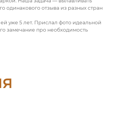
гаркой. Наша задача — вылавливать
о одинакового отзыва из разных стран
лей уже 5 лет. Прислал фото идеальной
 его замечание про необходимость
ия