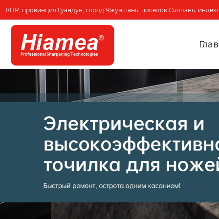
КНР, провинция Гуандун, город Чжуншань, посёлок Сяолань, индекс
Гла