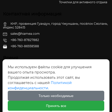
Точилки для активного отдыха
Контактная информация
КНР, провинция Гуандун, город Чжуншань, посёлок Сяолань,
индекс 528415
sales@hiamea.com
+86-760-87827882
+86-760-86938588

Время
Мы используем файлы cookie для улучшения
Пн - Пт: 09:30 - 22:00
вашего опыта просмотра.
Сб - Вс: 10:00 - 22:30
Продолжая использовать этот сайт, вы
соглашаетесь с нашей
Политикой
конфиденциальности.
Только необходимые
Авторское право©ООО Чжуншань Хайвэй
Принять все
Кухонные Принадлежности