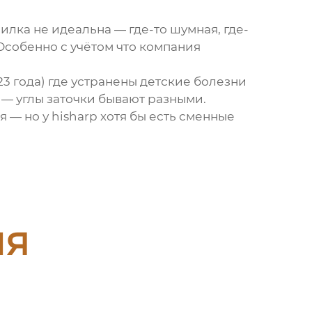
чилка
не идеальна — где-то шумная, где-
 Особенно с учётом что компания
23 года) где устранены детские болезни
 — углы заточки бывают разными.
 — но у hisharp хотя бы есть сменные
ия