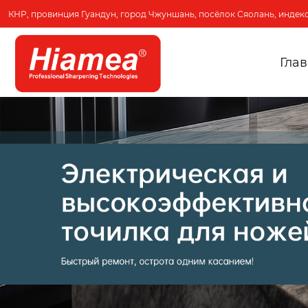
КНР, провинция Гуандун, город Чжуншань, посёлок Сяолань, индекс
Гла