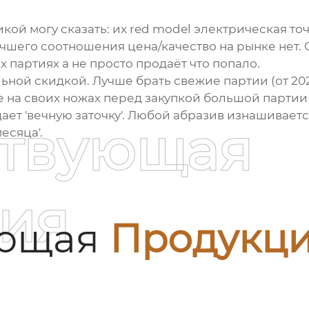
кой могу сказать: их
red model электрическая то
лучшего соотношения цена/качество на рынке нет.
 партиях а не просто продаёт что попало.
ьной скидкой. Лучше брать свежие партии (от 20
е на своих ножах перед закупкой большой партии
ает 'вечную заточку'. Любой абразив изнашивается
ствующая
есяца'.
ия
ующая
Продукц