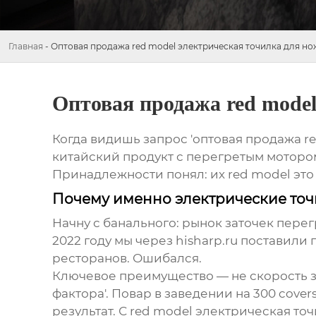
Главная
-
Оптовая продажа red model электрическая точилка для н
Оптовая продажа red model
Когда видишь запрос 'оптовая продажа re
китайский продукт с перегретым мотором
Принадлежности
понял: их red model это
Почему именно электрические то
Начну с банального: рынок заточек пере
2022 году мы через
hisharp.ru
поставили п
ресторанов. Ошибался.
Ключевое преимущество — не скорость за
фактора'. Повар в заведении на 300 cove
результат. С
red model электрическая то