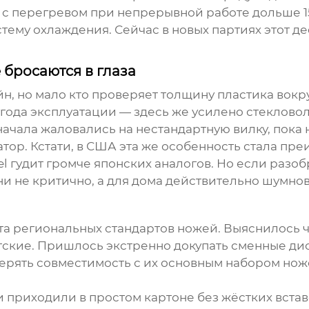
ы с перегревом при непрерывной работе дольше 1
му охлаждения. Сейчас в новых партиях этот деф
 бросаются в глаза
н, но мало кто проверяет толщину пластика вокр
угода эксплуатации — здесь же усилено стеклово
чала жаловались на нестандартную вилку, пока н
ор. Кстати, в США эта же особенность стала пре
l гудит громче японских аналогов. Но если разоб
и не критично, а для дома действительно шумнов
чёта региональных стандартов ножей. Выяснилось
ские. Пришлось экстренно докупать сменные диск
верять совместимость с их основным набором нож
 приходили в простом картоне без жёстких вста