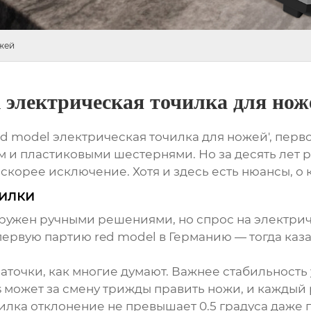
ожей
 электрическая точилка для нож
d model электрическая точилка для ножей', перв
 и пластиковыми шестернями. Но за десять лет 
 скорее исключение. Хотя и здесь есть нюансы, о 
чилки
гружен ручными решениями, но спрос на электрич
ервую партию red model в Германию — тогда каза
точки, как многие думают. Важнее стабильность у
rs может за смену трижды править ножи, и каждый 
чилка
отклонение не превышает 0.5 градуса даже 