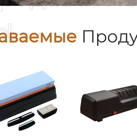
ы
аваемые
Проду