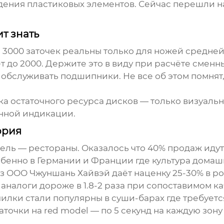
дения пластиковых элементов. Сейчас перешли на
т знать
3000 заточек реальны только для ножей средней 
т до 2000. Держите это в виду при расчёте сменн
обслуживать подшипники. Не все об этом помнят, 
ка остаточного ресурса дисков — только визуальны
нной индикации.
ория
ель — рестораны. Оказалось что 40% продаж иду
бенно в Германии и Франции где культура домаш
ез
ООО Чжуншань Хайвэй
даёт наценку 25-30% в ро
аналоги дороже в 1.8-2 раза при сопоставимом ка
илки стали популярны в суши-барах где требует
очки на red model — по 5 секунд на каждую зону