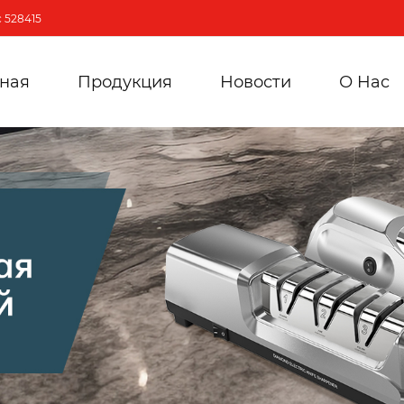
 528415
вная
Продукция
Новости
О Hас