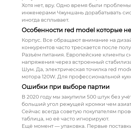
Хотя нет, вру. Одно время были проблем
инженерами Чжуншань дорабатывать систе
иногда всплывает.
Особенности red model которые не
Корпус. Все обращают внимание на дизай
конкурентов часто трескается после пол
Разъём питания. Европейские клиенты сна
напряжения через встроенный стабилизат
Шум. Да,
электрическая точилка
red mode
мотора 120W. Для профессиональной кухн
Ошибки при выборе партии
В 2020 году мы закупили 500 штук без у
больший угол режущей кромки чем азиат
Сейчас всегда советую покупателям про
таблица, но её часто игнорируют.
Ещё момент — упаковка. Первые поставки