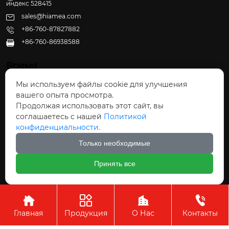
индекс 528415
sales@hiamea.com
+86-760-87827882
+86-760-86938588

Время
Мы используем файлы cookie для улучшения
Пн - Пт: 09:30 - 22:00
вашего опыта просмотра.
Сб - Вс: 10:00 - 22:30
Продолжая использовать этот сайт, вы
соглашаетесь с нашей
Политикой
конфиденциальности.
Только необходимые
Авторское право©ООО Чжуншань Хайвэй
Принять все
Кухонные Принадлежности




Главная
Продукция
О Нас
Контакты