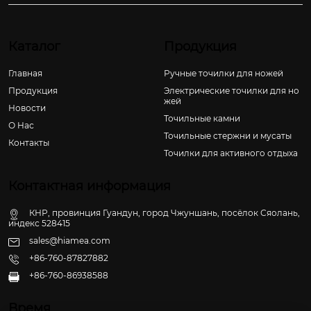
Каталог
Продукция
Главная
Ручные точилки для ножей
Продукция
Электрические точилки для но
жей
Новости
Точильные камни
О Hас
Точильные стержни и мусаты
Контакты
Точилки для активного отдыха
Контактная информация
КНР, провинция Гуандун, город Чжуншань, посёлок Сяолань,
индекс 528415
sales@hiamea.com
+86-760-87827882
+86-760-86938588

Время