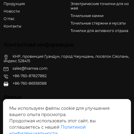
Продукция
Электрические точилки для но
жей
Новости
Точильные камни
О Hас
Точильные стержни и мусаты
Контакты
Точилки для активного отдыха
Контактная информация
КНР, провинция Гуандун, город Чжуншань, посёлок Сяолань,
индекс 528415
sales@hiamea.com
+86-760-87827882
+86-760-86938588

Время
Мы используем файлы cookie для улучшения
Пн - Пт: 09:30 - 22:00
вашего опыта просмотра.
Сб - Вс: 10:00 - 22:30
Продолжая использовать этот сайт, вы
соглашаетесь с нашей
Политикой
конфиденциальности.