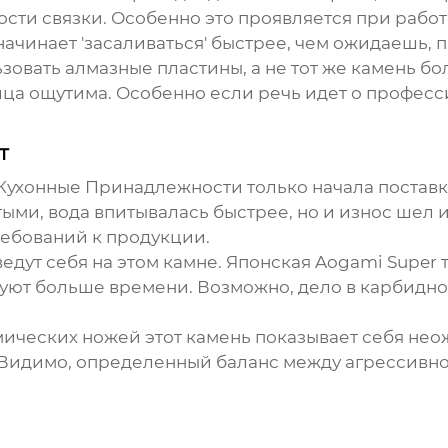
ости связки. Особенно это проявляется при рабо
ачинает 'засаливаться' быстрее, чем ожидаешь, 
ьзовать алмазные пластины, а не тот же камень бо
ица ощутима. Особенно если речь идет о професс
т
Кухонные Принадлежности
только начала постав
ыми, вода впитывалась быстрее, но и износ шел и
ребований к продукции.
едут себя на этом камне. Японская Aogami Super 
т больше времени. Возможно, дело в карбидной 
мических ножей этот камень показывает себя нео
 Видимо, определенный баланс между агрессивн