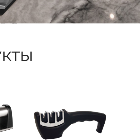
ые
кты