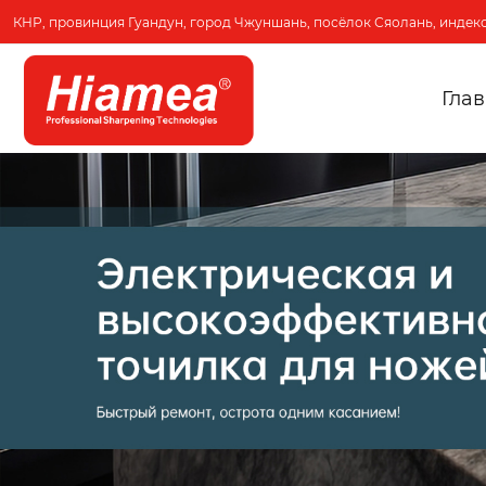
КНР, провинция Гуандун, город Чжуншань, посёлок Сяолань, индекс
Гла