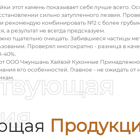
ки этот камень показывает себя лучше всего. Ос
сстановлении сильно затупленного лезвия. Прове
и рекомендую комбинировать №2 с более грубыми
я, а результат не всегда предсказуем.
ужно тщательно очищать. Забившиеся частицы ме
овании. Проверял многократно - разница в каче
0-40%.
от
ООО Чжуншань Хайвэй Кухонные Принадлежно
мания его особенностей. Главное - не ожидать от
ствующая
икам.
ия
ующая
Продукц