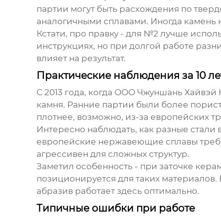
партии могут быть расхождения по тверд
аналогичными сплавами. Иногда камень н
Кстати, про правку - для №2 лучше испол
инструкциях, но при долгой работе разн
влияет на результат.
Практические наблюдения за 10 ле
С 2013 года, когда
ООО Чжуншань Хайвэй 
камня. Ранние партии были более порист
плотнее, возможно, из-за европейских т
Интересно наблюдать, как разные стали в
европейские нержавеющие сплавы требую
агрессивен для сложных структур.
Заметил особенность - при заточке кера
позиционируется для таких материалов.
абразив работает здесь оптимально.
Типичные ошибки при работе