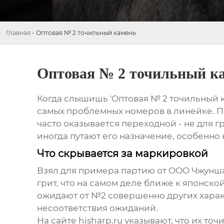
Главная
-
Оптовая № 2 точильный камень
Оптовая № 2 точильный к
Когда слышишь 'Оптовая № 2 точильный ка
самых проблемных номеров в линейке. Поч
часто оказывается переходной - не для 
иногда путают его назначение, особенно
Что скрывается за маркировкой
Взял для примера партию от
ООО Чжунша
грит, что на самом деле ближе к японско
ожидают от №2 совершенно других характ
несоответствия ожиданий.
На сайте hisharp.ru указывают, что их
точ