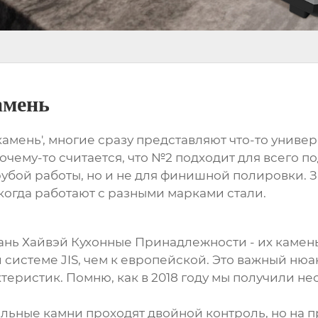
амень
мень', многие сразу представляют что-то универс
ему-то считается, что №2 подходит для всего по
грубой работы, но и не для финишной полировки. 
 когда работают с разными марками стали.
нь Хайвэй Кухонные Принадлежности
- их камен
й системе JIS, чем к европейской. Это важный нюа
еристик. Помню, как в 2018 году мы получили не
ильные камни
проходят двойной контроль, но на п