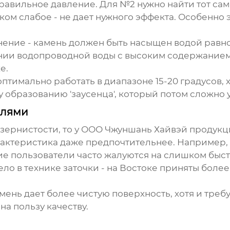
равильное давление. Для №2 нужно найти тот са
ком слабое - не дает нужного эффекта. Особенно 
нение - камень должен быть насыщен водой равн
ании водопроводной воды с высоким содержанием
е.
оптимально работать в диапазоне 15-20 градусов, 
у образованию 'заусенца', который потом сложно 
елями
зернистости, то у
ООО Чжуншань Хайвэй
продукци
арактеристика даже предпочтительнее. Например,
е пользователи часто жалуются на слишком быстры
ело в технике заточки - на Востоке приняты бол
ень дает более чистую поверхность, хотя и требу
 на пользу качеству.