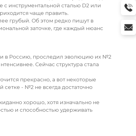
те с инструментальной сталью D2 или
приходится чаще править.
лее грубый. Об этом редко пишут в
иональной заточке, где каждый нюанс
ки в Россию, проследил эволюцию их №2
нтенсивнее. Сейчас структура стала
точится прекрасно, а вот некоторые
сетке - №2 не всегда достаточно
жиданно хорошо, хотя изначально не
остью и способностью удерживать