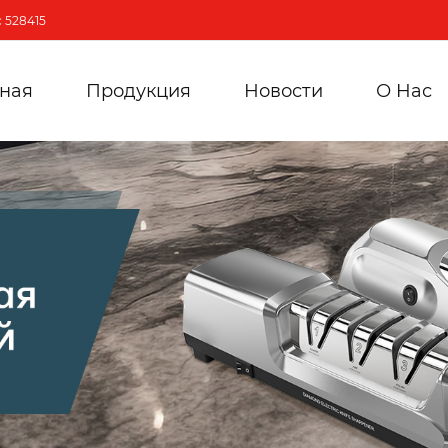
 528415
вная
Продукция
Новости
О Hас