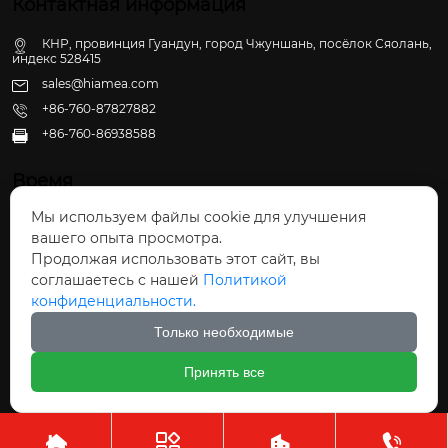
Контактная информация
КНР, провинция Гуандун, город Чжуншань, посёлок Сяолань,
индекс 528415
sales@hiamea.com
+86-760-87827882
+86-760-86938588

Время
Мы используем файлы cookie для улучшения
Пн - Пт: 09:30 - 22:00
вашего опыта просмотра.
Сб - Вс: 10:00 - 22:30
Продолжая использовать этот сайт, вы
соглашаетесь с нашей
Политикой
конфиденциальности.
Только необходимые
Авторское право©ООО Чжуншань Хайвэй
Принять все
Кухонные Принадлежности



