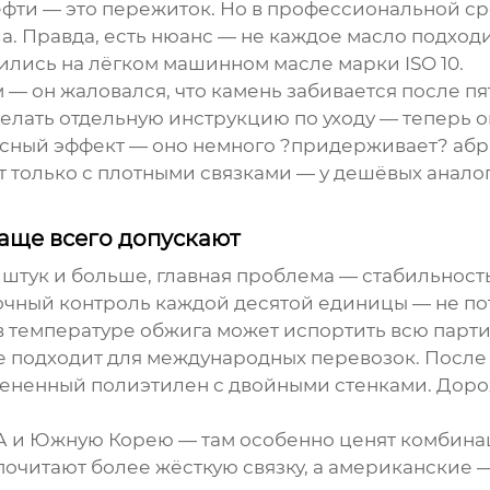
ефти
— это пережиток. Но в профессиональной сре
. Правда, есть нюанс — не каждое масло подход
ились на лёгком машинном масле марки ISO 10.
— он жаловался, что камень забивается после пят
елать отдельную инструкцию по уходу — теперь 
ресный эффект — оно немного ?придерживает? абр
т только с плотными связками — у дешёвых аналог
аще всего допускают
 штук и больше, главная проблема — стабильность
чный контроль каждой десятой единицы — не пото
в температуре обжига может испортить всю парт
 подходит для международных перевозок. После т
ененный полиэтилен с двойными стенками. Дорож
ША и Южную Корею — там особенно ценят комбина
очитают более жёсткую связку, а американские 