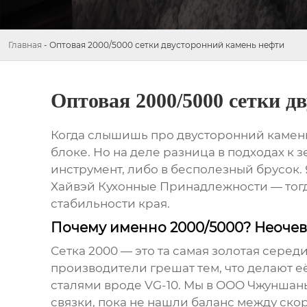
Главная
-
Оптовая 2000/5000 сетки двусторонний камень нефти
Оптовая 2000/5000 сетки д
Когда слышишь про
двусторонний камен
блоке. Но на деле разница в подходах к 
инструмент, либо в бесполезный брусок. Я
Хайвэй Кухонные Принадлежности
— тог
стабильности края.
Почему именно 2000/5000? Неоче
Сетка 2000 — это та самая золотая серед
производители грешат тем, что делают е
сталями вроде VG-10. Мы в
ООО Чжуншань
связки, пока не нашли баланс между ско