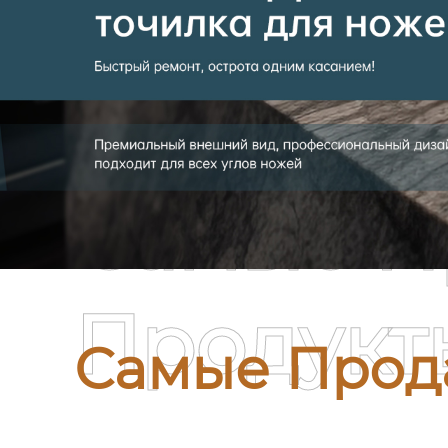
Самые П
Продукт
Самые Прод