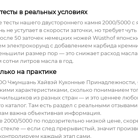
 тесты в реальных условиях
е тесты нашего
двустороннего камня 2000/5000
с 
 не уступает в скорости заточки, но требует чут
осле 50 заточек немецких ножей Wüsthof японски
зуем электрокорунд с добавлением карбида кремни
меньшили размер пор — это снижает расход масла 
 сотни литров масла в год.
лько на практике
ОО Чжуншань Хайвэй Кухонные Принадлежности
,
кими характеристиками, сколько пониманием того,
чильщиков из разных стран — и это ценнее любог
о каталог. Там есть раздел с реальными отзывам
алам важна объективная информация.
е 2000/5000
по подозрительно низкой цене, скоре
 стекле — если след прерывистый, значит произ
р контролируем каждый этап сами.