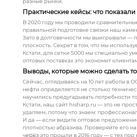
разные рынки.
Практические кейсы: что показали
В 2020 году мы проводили сравнительны
правильной подготовке связки наш камень
Зато в долговечности мы выигрывали — п
плоскость. Секрет в том, что мы исполь
Кстати, для сетки 5000 мы специально у
оптовых поставках это экономит клиентам
Выводы, которые можно сделать то
Сейчас, оглядываясь на 10 лет работы в
О
нефти
определяется не столько техничес
научились предугадывать потребности то
Кстати, наш сайт
hisharp.ru
— это не прост
удаляем, потому что знаем: профессион
И да — если видите
оптовое предложени
плотностью абразива. Проверяйте его на
через это прошли в 2016 году — с тех по