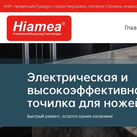
КНР, провинция Гуандун, город Чжуншань, посёлок Сяолань, индекс
Гла