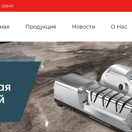
 528415
вная
Продукция
Новости
О Hас