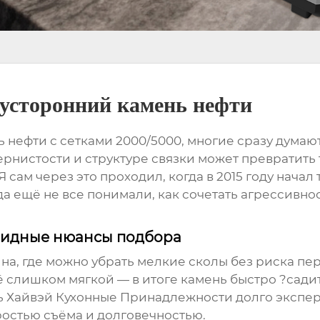
вусторонний камень нефти
ь нефти
с сетками 2000/5000, многие сразу думают
зернистости и структуре связки может превратить
 сам через это проходил, когда в 2015 году начал
да ещё не все понимали, как сочетать агрессивно
видные нюансы подбора
ина, где можно убрать мелкие сколы без риска пе
ё слишком мягкой — в итоге камень быстро ?сади
 Хайвэй Кухонные Принадлежности
долго экспе
ростью съёма и долговечностью.