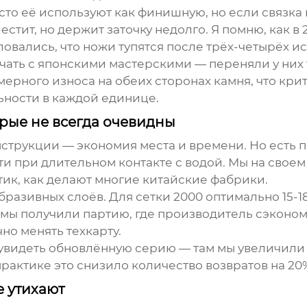
асто её используют как финишную, но если связка 
тит, но держит заточку недолго. Я помню, как в
овались, что ножи тупятся после трёх-четырёх и
ичать с японскими мастерскими — переняли у ни
мерного износа на обеих сторонах камня, что кри
льности в каждой единице.
рые не всегда очевидны
струкции — экономия места и времени. Но есть 
ти при длительном контакте с водой. Мы на свое
тик, как делают многие китайские фабрики.
азивных слоёв. Для сетки 2000 оптимально 15-18 м
з мы получили партию, где производитель сэкон
но менять техкарту.
видеть обновлённую серию — там мы увеличили 
актике это снизило количество возвратов на 20
е утихают