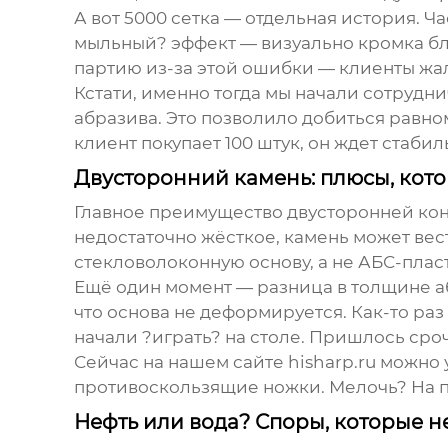
А вот 5000 сетка — отдельная история. Ч
мыльный? эффект — визуально кромка блес
партию из-за этой ошибки — клиенты жал
Кстати, именно тогда мы начали сотрудн
абразива. Это позволило добиться равно
клиент покупает 100 штук, он ждет стаби
Двусторонний камень: плюсы, кото
Главное преимущество двусторонней кон
недостаточно жёсткое, камень может вес
стекловолоконную основу, а не АБС-плас
Ещё один момент — разница в толщине абр
что основа не деформируется. Как-то ра
начали ?играть? на столе. Пришлось сроч
Сейчас на нашем сайте
hisharp.ru
можно у
противоскользящие ножки. Мелочь? На пр
Нефть или вода? Споры, которые н