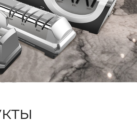
ые
кты