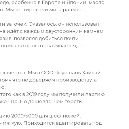
де, особенно в Европе и Японии, масло
ит. Мы тестировали минеральное,
и заточек. Оказалось, он использовал
она идёт с каждым
двусторонним камнем
.
азив, позволяя добиться почти
ов масло просто скатывается, не
 качества. Мы в
ООО Чжуншань Хайвэй
му что не доверяем производству, а
ию.
ого как в 2019 году мы получили партию
е? Да. Но дешевле, чем терять
цию 2000/5000 для шеф-ножей.
— мягкую. Приходится адаптировать под